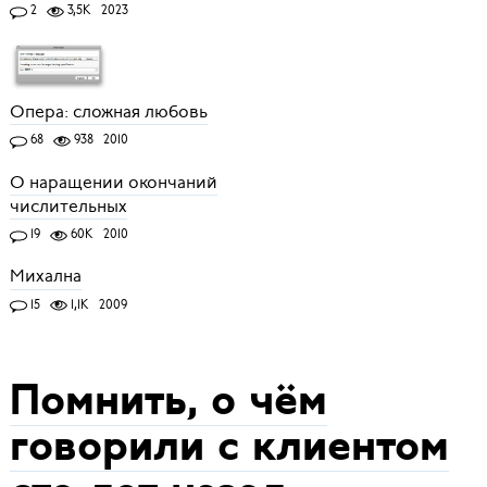
2
3,5K
2023
Опера: сложная любовь
68
938
2010
О наращении окончаний
числительных
19
60K
2010
Михална
15
1,1K
2009
Помнить, о чём
говорили с клиентом