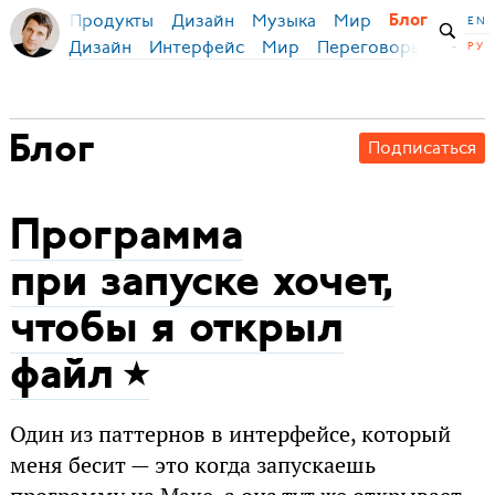
Продукты
Дизайн
Музыка
Мир
Блог
Бирман
EN
Дизайн
Интерфейс
Мир
Переговоры
Русск
РУ
Блог
Подписаться
Программа
при запуске хочет,
чтобы я открыл
файл
Один из паттернов в интерфейсе, который
меня бесит — это когда запускаешь