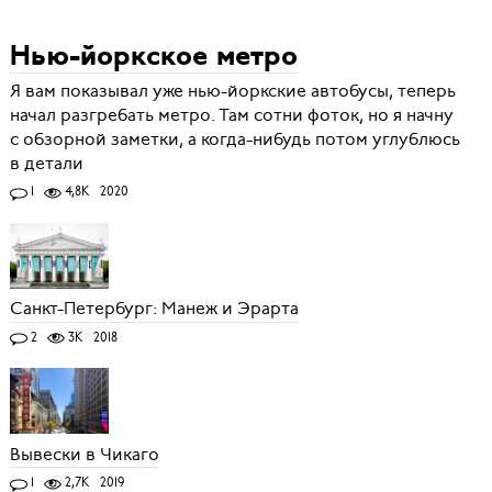
Нью-йоркское метро
Я вам показывал уже нью-йоркские автобусы, теперь
начал разгребать метро. Там сотни фоток, но я начну
с обзорной заметки, а когда-нибудь потом углублюсь
в детали
1
4,8K
2020
Санкт-Петербург: Манеж и Эрарта
2
3K
2018
Вывески в Чикаго
1
2,7K
2019