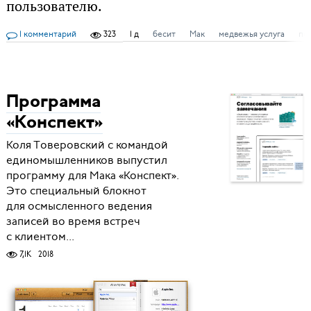
пользователю.
1 комментарий
323
1 д
бесит
Мак
медвежья услуга
по
Программа
«Конспект»
Коля Товеровский с командой
единомышленников выпустил
программу для Мака «Конспект».
Это специальный блокнот
для осмысленного ведения
записей во время встреч
с клиентом...
7,1K
2018