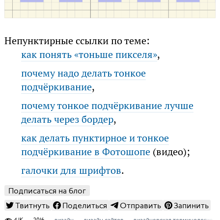
Непунктирные ссылки по теме:
как понять «тоньше пикселя»
,
почему надо делать тонкое
подчёркивание
,
почему тонкое подчёркивание лучше
делать через бордер
,
как делать пунктирное и тонкое
подчёркивание в Фотошопе
(видео);
галочки для шрифтов
.
Подписаться на блог
Твитнуть
Поделиться
Отправить
Запинить
4,1K
2016
дизайн
дизайн сайтов
дизайнерская терминология