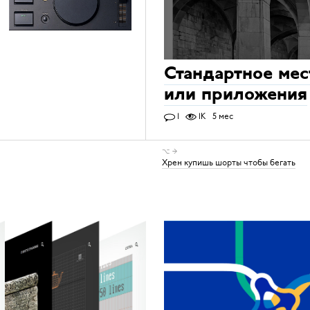
Стандартное мес
или приложения
1
1K
5 мес
⌥ →
Хрен купишь шорты чтобы бегать