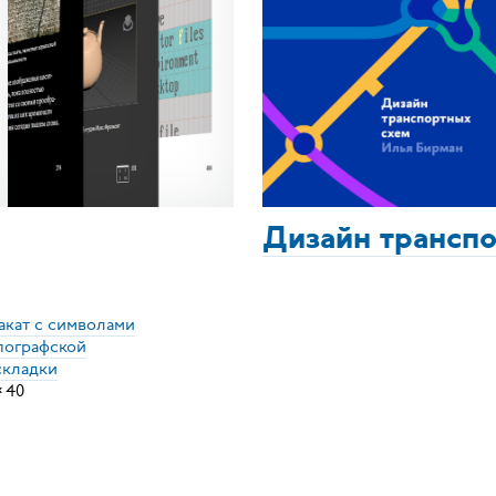
Дизайн трансп
акат с символами
пографской
складки
×
40