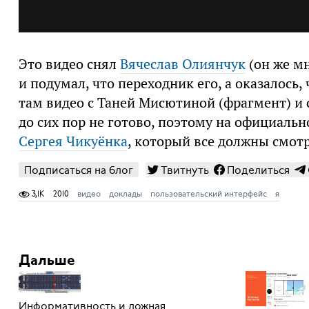
Это видео снял
Вячеслав Олиянчук
(он же мн
и подумал, что переходник его, а оказалось,
там видео с Таней Мисютиной (фрагмент) и
до сих пор не готово, поэтому на официально
Сергея Чикуёнка
, который все должны смотр
Подписаться на блог
Твитнуть
Поделиться
3,1K
2010
видео
доклады
пользовательский интерфейс
я
Дальше
Информативность и ложная