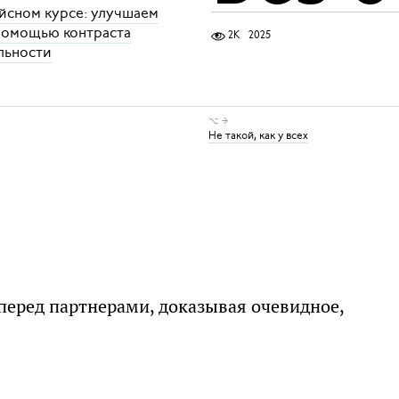
йсном курсе: улучшаем
 помощью контраста
2K
2025
льности
⌥ →
Не такой, как у всех
 перед партнерами, доказывая очевидное,