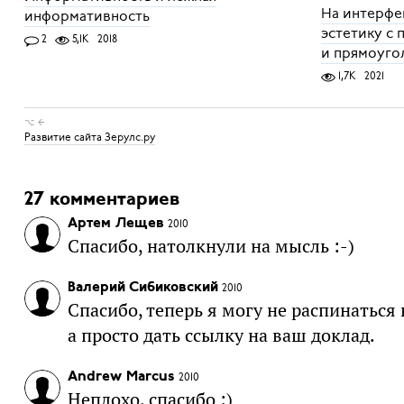
На интерфе
информативность
эстетику с
2
5,1K
2018
и прямоуго
1,7K
2021
⌥ ←
Развитие сайта Зерулс.ру
27 комментариев
Артем Лещев
2010
Спасибо, натолкнули на мысль :-)
Валерий Сибиковский
2010
Спасибо, теперь я могу не распинаться
а просто дать ссылку на ваш доклад.
Andrew Marcus
2010
Неплохо, спасибо :)