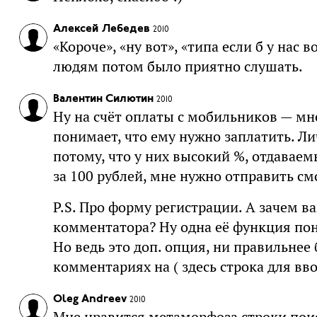
Алексей Лебедев
2010
«Короче», «ну вот», «типа если б у нас
людям потом было приятно слушать.
Валентин Силютин
2010
Ну на счёт оплаты с мобильников — мне
понимает, что ему нужно заплатить. Л
потому, что у них высокий %, отдаваемы
за 100 рублей, мне нужно отправить см
P.S. Про форму регистрации. А зачем 
комментатора? Ну одна её функция пон
Но ведь это доп. опция, ни правильнее
комментариях на ( здесь строка для вво
Oleg Andreev
2010
Мне нравится метаморфоза строки поис