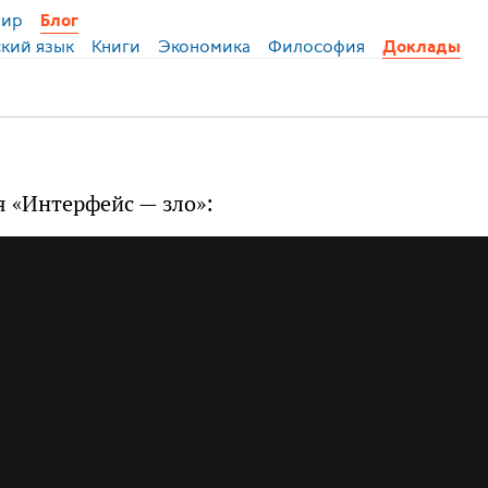
ир
Блог
ский язык
Книги
Экономика
Философия
Доклады
я «Интерфейс — зло»: