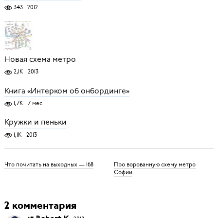
343
2012
Новая схема метро
2,1K
2013
Книга «Интерком об онбординге»
1,7K
7 мес
Кружки и пеньки
1,1K
2013
Что почитать на выходных — 168
Про ворованную схему метро
Софии
2 комментария