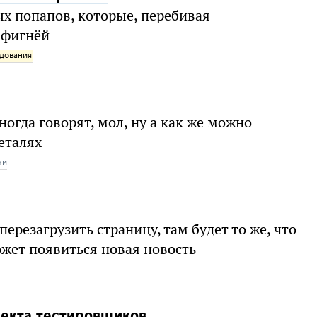
х попапов, которые, перебивая
й фигнёй
дования
огда говорят, мол, ну а как же можно
деталях
чи
резагрузить страницу, там будет то же, что
может появиться новая новость
екта тестировщиков