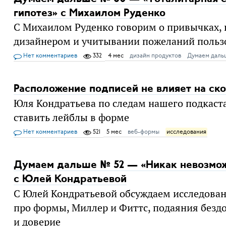
гипотез» с Михаилом Руденко
С Михаилом Руденко говорим о привычках, 
дизайнером и учитывании пожеланий польз
Нет комментариев
332
4 мес
дизайн продуктов
Думаем даль
Расположение подписей не влияет на ск
Юля Кондратьева по следам нашего подкаста
ставить лейблы в форме
Нет комментариев
521
5 мес
веб-формы
исследования
Думаем дальше № 52 — «Никак невозмож
с Юлей Кондратьевой
С Юлей Кондратьевой обсуждаем исследован
про формы, Миллер и Фиттс, подаяния безд
и доверие