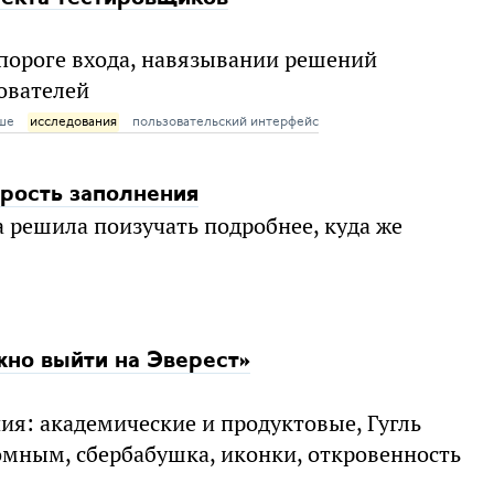
пороге входа, навязывании решений
ователей
ше
исследования
пользовательский интерфейс
орость заполнения
 решила поизучать подробнее, куда же
но выйти на Эверест»
ия: академические и продуктовые, Гугль
омным, сбербабушка, иконки, откровенность