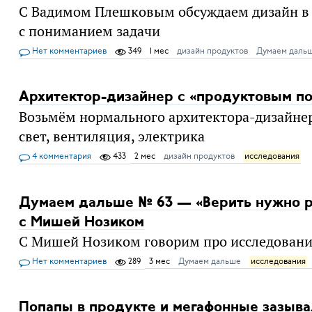
С Вадимом Плешковым обсуждаем дизайн в к
с пониманием задачи
Нет комментариев
349
1 мес
дизайн продуктов
Думаем даль
Архитектор-дизайнер с «продуктовым п
Возьмём нормального архитектора-дизайнер
свет, вентиляция, электрика
4 комментария
433
2 мес
дизайн продуктов
исследования
Думаем дальше № 63 — «Верить нужно р
с Мишей Нозиком
С Мишей Нозиком говорим про исследовани
Нет комментариев
289
3 мес
Думаем дальше
исследования
Попапы в продукте и мегафонные зазыв