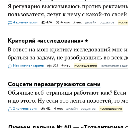
Я регулярно высказываюсь против рекламны
пользователя, лезут к нему с какой-то свое
4 комментария
474
4 мин
3 мес
дизайн продуктов
иссле
Критерий «исследования»
В ответ на мою критику исследований мне ин
браться за задачу, не разобравшись во всех 
Нет комментариев
503
4 мес
исследования
понимание зада
Соцсети перезагружаются сами
Обычные веб-страницы работают как? Если пе
и до этого. Ну если это лента новостей, то 
2 комментария
412
4 мес
дизайн продуктов
исследования
Думаем дальше № 60 — «Тоталитарная с