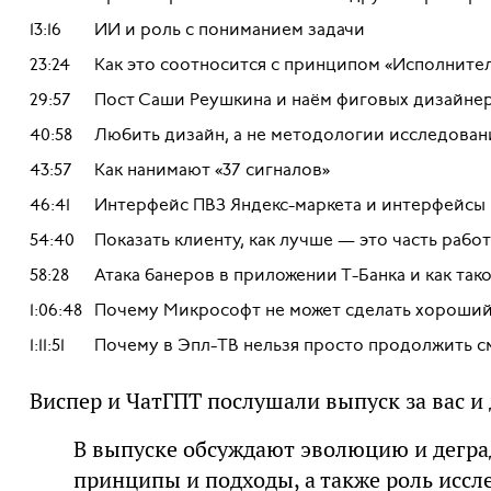
13:16
ИИ и роль с пониманием задачи
23:24
Как это соотносится с принципом «Исполнител
29:57
Пост Саши Реушкина и наём фиговых дизайне
40:58
Любить дизайн, а не методологии исследован
43:57
Как нанимают «37 сигналов»
46:41
Интерфейс ПВЗ Яндекс-маркета и интерфейсы 
54:40
Показать клиенту, как лучше — это часть рабо
58:28
Атака банеров в приложении Т-Банка и как та
1:06:48
Почему Микрософт не может сделать хороший
1:11:51
Почему в Эпл-ТВ нельзя просто продолжить с
Виспер и ЧатГПТ послушали выпуск за вас и
В выпуске обсуждают эволюцию и дегра
принципы и подходы, а также роль иссл