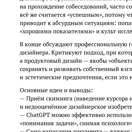
на прохождение собеседований, часто с
всё же считается «успешным», потому ч
приводит к абсурдным ситуациям: попа
«хорошими показателями» и культ иссл
В конце обсуждают профессиональную го
дизайнера. Критикуют подход, при кото
а продуктовый дизайн — якобы «объект
сохранять и развивать собственный взг
и эстетические предпочтения, если это 
Основные идеи и выводы:
— Приём скиминга (наведение курсора 
и недооценённое дизайнерское изобрет
— ChatGPT можно эффективно использо
«понимания задачи», снимая психологич
— Само написание документа — важная 