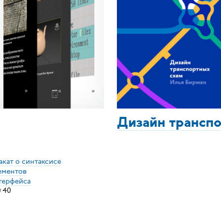
Дизайн трансп
акат о синтаксисе
ементов
терфейса
×
40