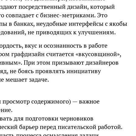
оздают посредственный дизайн, который
то совпадает с бизнес-метриками. Это
пы в банках, неудобные интерфейсы с якобы
едований, не приводящих к улучшениям.
рдость, вкус и осознанность в работе
ром графдизайн считается «вкусовщиной»,
ивным». При этом призывают дизайнеров
ляд, не боясь проявлять инициативу
не мешает задаче.
и просмотр содержимого) — важное
ение.
вать для подготовки черновиков
еский барьер перед писательской работой.
часть процесса осмысления задачи,