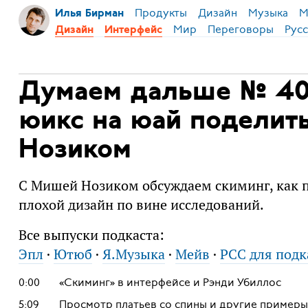
Продукты
Дизайн
Музыка
М
Илья Бирман
Мир
Переговоры
Русс
Дизайн
Интерфейс
Думаем дальше № 40
юикс на юай поделит
Нозиком
С Мишей Нозиком обсуждаем скиминг, как п
плохой дизайн по вине исследований.
Все выпуски подкаста:
Эпл
·
Ютюб
·
Я.Музыка
·
Мейв
·
РСС для подк
0:00
«Скиминг» в интерфейсе и Рэнди Убиллос
5:09
Просмотр платьев со спины и другие примеры