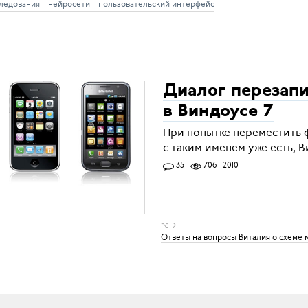
ледования
нейросети
пользовательский интерфейс
Диалог перезап
в Виндоусе 7
При попытке переместить ф
с таким именем уже есть, 
35
706
2010
⌥ →
Ответы на вопросы Виталия о схеме