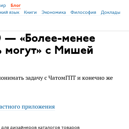
ир
Блог
кий язык
Книги
Экономика
Философия
Доклады
 — «Более-менее
ь могут» c Мишей
онимать задачу с ЧатомГПТ и конечно же
астного приложения
 для дизайнеров каталогов товаров