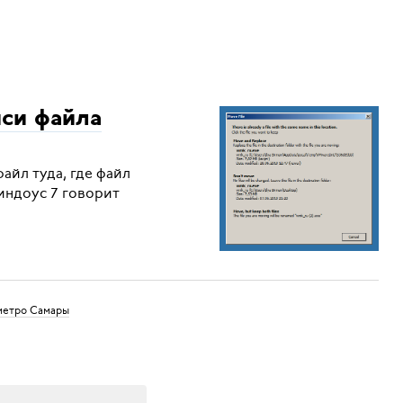
иси файла
айл туда, где файл
Виндоус 7 говорит
 метро Самары