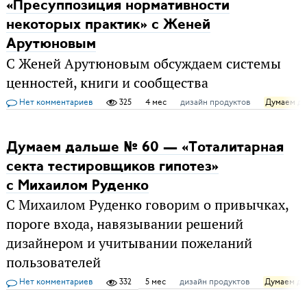
«Пресуппозиция нормативности
некоторых практик» с Женей
Арутюновым
С Женей Арутюновым обсуждаем системы
ценностей, книги и сообщества
Нет комментариев
325
4 мес
дизайн продуктов
Думаем д
Думаем дальше № 60 — «Тоталитарная
секта тестировщиков гипотез»
с Михаилом Руденко
С Михаилом Руденко говорим о привычках,
пороге входа, навязывании решений
дизайнером и учитывании пожеланий
пользователей
Нет комментариев
332
5 мес
дизайн продуктов
Думаем д