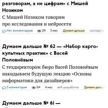
разговорам, а не цифрам» с Мишей
Нозиком
С Мишей Нозиком говорим
про исследования и нейросети
Нет комментариев
291
3 мес
Думаем дальше
исследовани
Думаем дальше № 62 — «Набор карго-
культных практик» с Васей
Половнёвым
С техдиректором бюро Васей Половнёвым
накидываем будущую лекцию «Основы
информатики для дизайнеров»
3 комментария
514
4 мес
веб-разработка
Думаем дальше
Думаем дальше № 61 —