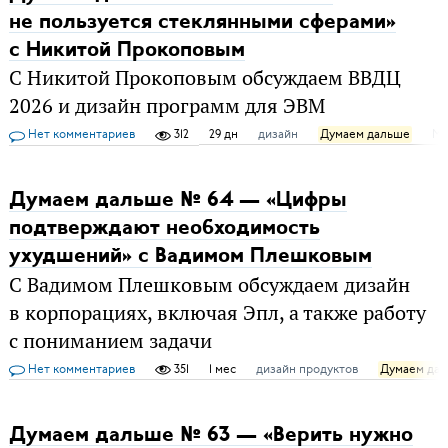
не пользуется стеклянными сферами»
с Никитой Прокоповым
С Никитой Прокоповым обсуждаем ВВДЦ
2026 и дизайн программ для ЭВМ
Нет комментариев
312
29 дн
дизайн
Думаем дальше
Ма
Думаем дальше № 64 — «Цифры
подтверждают необходимость
ухудшений» с Вадимом Плешковым
С Вадимом Плешковым обсуждаем дизайн
в корпорациях, включая Эпл, а также работу
с пониманием задачи
Нет комментариев
351
1 мес
дизайн продуктов
Думаем да
Думаем дальше № 63 — «Верить нужно