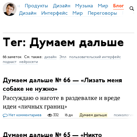
Продукты
Дизайн
Музыка
Мир
я Бирман
Блог
Дизайн
Интерфейс
Мир
Переговоры
Русск
Тег: Думаем дальше
66 заметок См. также:
дизайн
Эпл
пользовательский интерфейс
подкаст
нейросети
Думаем дальше № 66 — «Лизать меня
собаке не нужно»
Рассуждаю о наготе в раздевалке и вреде
идеи «личных границ»
Нет комментариев
332
16 дн
Думаем дальше
психология
Думаем дальше № 65 — «Никто