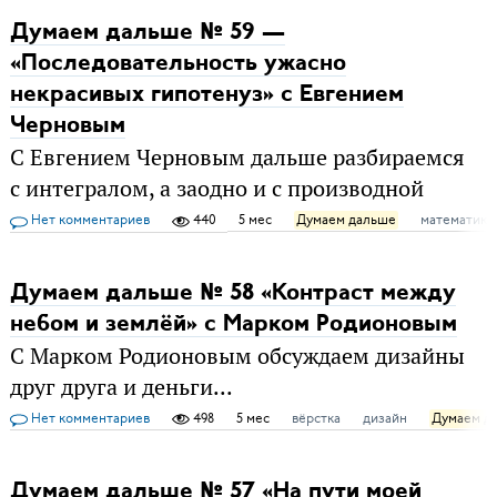
Думаем дальше № 59 —
«Последовательность ужасно
некрасивых гипотенуз» с Евгением
Черновым
С Евгением Черновым дальше разбираемся
с интегралом, а заодно и с производной
Нет комментариев
440
5 мес
Думаем дальше
математика
Думаем дальше № 58 «Контраст между
небом и землёй» с Марком Родионовым
С Марком Родионовым обсуждаем дизайны
друг друга и деньги...
Нет комментариев
498
5 мес
вёрстка
дизайн
Думаем д
Думаем дальше № 57 «На пути моей