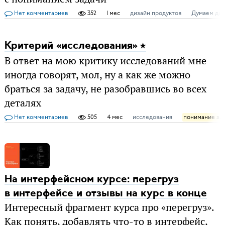
Нет комментариев
352
1 мес
дизайн продуктов
Думаем да
Критерий «исследования»
В ответ на мою критику исследований мне
иногда говорят, мол, ну а как же можно
браться за задачу, не разобравшись во всех
деталях
Нет комментариев
505
4 мес
исследования
понимание за
На интерфейсном курсе: перегруз
в интерфейсе и отзывы на курс в конце
Интересный фрагмент курса про «перегруз».
Как понять, добавлять что-то в интерфейс,