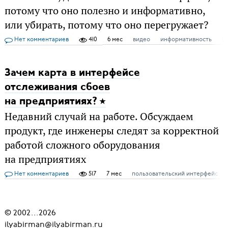
потому что оно полезно и информативно,
или убирать, потому что оно перегружает?
Нет комментариев
410
6 мес
видео
информативность
п
Зачем карта в интерфейсе
отслеживания сбоев
на предприятиях?
Недавний случай на работе. Обсуждаем
продукт, где инженеры следят за корректной
работой сложного оборудования
на предприятиях
Нет комментариев
517
7 мес
пользовательский интерфейс
© 2002
...
2026
ilyabirman@ilyabirman.ru