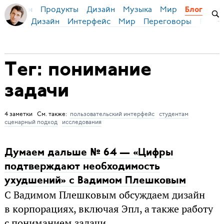
Продукты
Дизайн
Музыка
Мир
я Бирман
Блог
Дизайн
Интерфейс
Мир
Переговоры
Русск
Тег: понимание
задачи
4 заметки См. также:
пользовательский интерфейс
студентам
сценарный подход
исследования
Думаем дальше № 64 — «Цифры
подтверждают необходимость
ухудшений» с Вадимом Плешковым
С Вадимом Плешковым обсуждаем дизайн
в корпорациях, включая Эпл, а также работу
с пониманием задачи