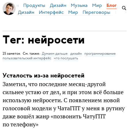
Продукты
Дизайн
Музыка
Мир
я Бирман
Блог
Дизайн
Интерфейс
Мир
Переговоры
Русск
Тег: нейросети
25 заметок См. также:
Думаем дальше
дизайн
программирование
пользовательский интерфейс
что послушать
Усталость из-за нейросетей
Заметил, что последние месяц-другой
сильнее устаю от дел, и при этом всё больше
использую нейросети. С появлением новой
голосовой модели у ЧатаГПТ у меня в рутину
даже вошёл жанр «позвонить ЧатуГПТ
по телефону»