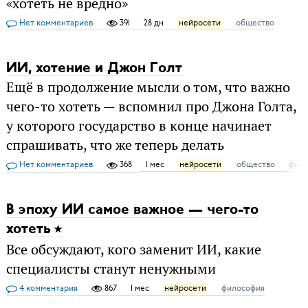
«хотеть не вредно»
Нет комментариев
391
28 дн
нейросети
общество
ИИ, хотение и Джон Голт
Ещё в продолжение мысли о том, что важно
чего-то хотеть — вспомнил про Джона Голта,
у которого государство в конце начинает
спрашивать, что же теперь делать
Нет комментариев
368
1 мес
нейросети
общество
фил
В эпоху ИИ самое важное — чего-то
хотеть
Все обсуждают, кого заменит ИИ, какие
специалисты станут ненужными
4 комментария
867
1 мес
нейросети
философия