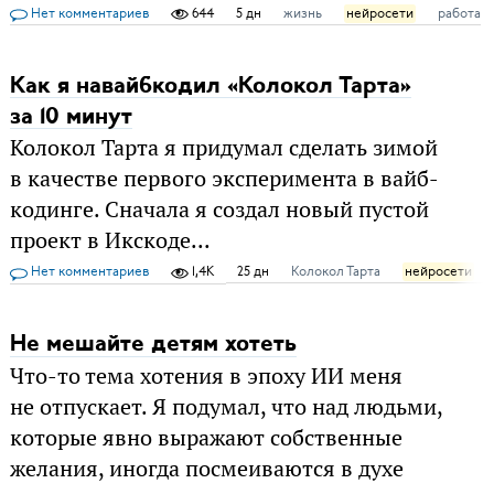
Нет комментариев
644
5 дн
жизнь
нейросети
работа
Как я навайбкодил «Колокол Тарта»
за 10 минут
Колокол Тарта я придумал сделать зимой
в качестве первого эксперимента в вайб-
кодинге. Сначала я создал новый пустой
проект в Икскоде...
Нет комментариев
1,4K
25 дн
Колокол Тарта
нейросети
Не мешайте детям хотеть
Что-то тема хотения в эпоху ИИ меня
не отпускает. Я подумал, что над людьми,
которые явно выражают собственные
желания, иногда посмеиваются в духе