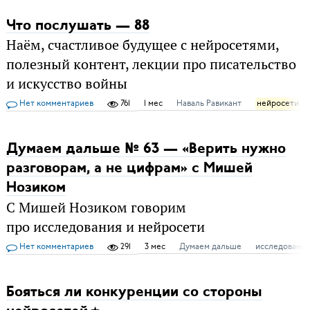
Что послушать — 88
Наём, счастливое будущее с нейросетями,
полезный контент, лекции про писательство
и искусство войны
Нет комментариев
761
1 мес
Наваль Равикант
нейросети
Думаем дальше № 63 — «Верить нужно
разговорам, а не цифрам» с Мишей
Нозиком
С Мишей Нозиком говорим
про исследования и нейросети
Нет комментариев
291
3 мес
Думаем дальше
исследования
Бояться ли конкуренции со стороны