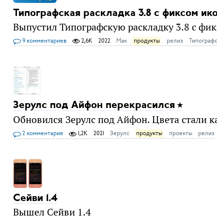
Типографская раскладка 3.8 с фиксом ик
Выпустил Типографскую раскладку 3.8 с фи
9 комментариев
2,6K
2022
Мак
продукты
релиз
Типографс
Зерулс под Айфон перекрасился
Обновился Зерулс под Айфон. Цвета стали как
2 комментария
1,2K
2021
Зерулс
продукты
проекты
релиз
Сейви 1.4
Вышел Сейви 1.4