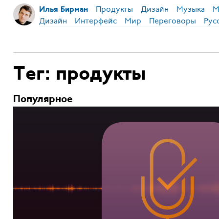
Продукты
Дизайн
Музыка
М
Илья Бирман
Дизайн
Интерфейс
Мир
Переговоры
Рус
Тег: продукты
Популярное