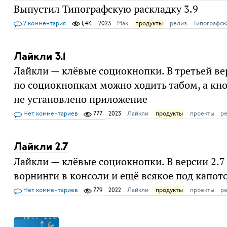
Выпустил Типографскую раскладку 3.9
2 комментария
1,4K
2023
Мак
продукты
релиз
Типографск
Лайкли 3.1
Лайкли — клёвые социокнопки. В третьей ве
по социокнопкам можно ходить табом, а кноп
не установлено приложение
Нет комментариев
777
2023
Лайкли
продукты
проекты
р
Лайкли 2.7
Лайкли — клёвые социокнопки. В версии 2.7
ворнинги в консоли и ещё всякое под капот
Нет комментариев
779
2022
Лайкли
продукты
проекты
р