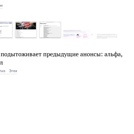
ви
ка подытоживает предыдущие анонсы: альфа,
ил
лиз
Эгея