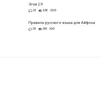
Эгея 2.9
20
3,9K
2020
Правила русского языка для Айфона
30
583
2010