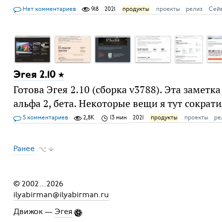
Нет комментариев
918
2021
продукты
проекты
релиз
Сей
Эгея 2.10
Готова Эгея 2.10 (сборка v3788). Эта замет
альфа 2, бета. Некоторые вещи я тут сократ
5 комментариев
2,8K
13 мин
2021
продукты
проекты
ре
Ранее
⌥ ↓
© 2002
...
2026
ilyabirman@ilyabirman.ru
Движок —
Эгея