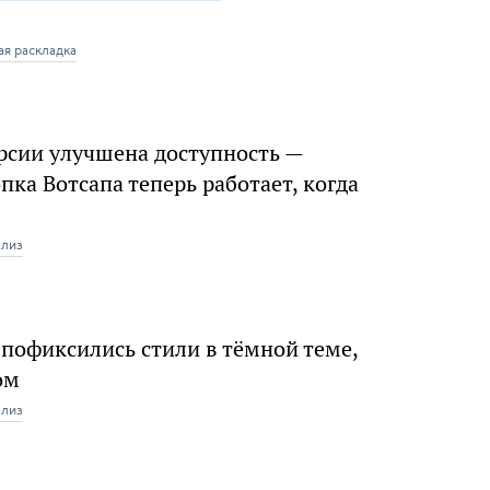
ая раскладка
рсии улучшена доступность —
ка Вотсапа теперь работает, когда
елиз
 пофиксились стили в тёмной теме,
ом
елиз