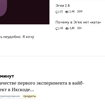
Эгея 2.8
22
2,4K
2019
Почему в Эгее нет «ката»
45
2,8K
2011
ть неудобно. Я хочу
 минут
ачестве первого эксперимента в вайб-
кт в Икскоде...
граммирование
продукты