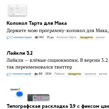
Колокол Тарта для Мака
Держите мою программу-колокол для Мака, 
2 комментария
947
25 дн
Колокол Тарта
продукты
релиз
Лайкли 3.2
Лайкли — клёвые социокнопки. В версии 3.2
так переименовался твиттер
1 комментарий
818
2024
Лайкли
продукты
проекты
релиз
Типографская раскладка 3.9 с фиксом цв