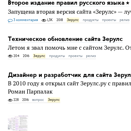
Второе издание правил русского языка
Запущена вторая версия сайта «Зерулс» — л
3 комментария
1,3K
2018
Зерулс
продукты
проекты
релиз
Техническое обновление сайта Зерулс
Летом я звал помочь мне с сайтом Зерулс. 
204
2016
Зерулс
продукты
проекты
релиз
Дизайнер и разработчик для сайта Зерул
В 2010 году я открыл сайт Зерулс.ру с прав
Роман Парпалак
228
2016
вопрос
Зерулс