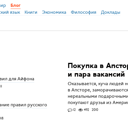
ир
Блог
ский язык
Книги
Экономика
Философия
Доклады
Покупка в Апсто
и пара вакансий
вил для Айфона
Оказывается, куча людей н
11
в Апсторе, заморачиваются
нереальными подарочными
покупают друзья из Амери
ание правил русского
12
492
2010
018