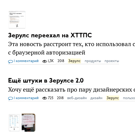
Зерулс переехал на ХТТПС
Эта новость расстроит тех, кто использовал 
с браузерной авторизацией
1 комментарий
1,3K
2018
Зерулс
продукты
проекты
Ещё штуки в Зерулсе 2.0
Хочу ещё рассказать про пару дизайнерских 
1 комментарий
725
2018
веб-дизайн
дизайн
Зерулс
пользо