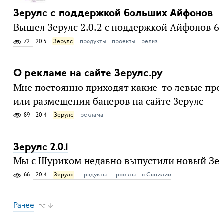
Зерулс с поддержкой больших Айфонов
Вышел Зерулс 2.0.2 с поддержкой Айфонов 6
172
2015
Зерулс
продукты
проекты
релиз
О рекламе на сайте Зерулс.ру
Мне постоянно приходят какие-то левые пр
или размещении банеров на сайте Зерулс
189
2014
Зерулс
реклама
Зерулс 2.0.1
Мы с Шуриком недавно выпустили новый Зер
166
2014
Зерулс
продукты
проекты
с Сицилии
Ранее
⌥ ↓