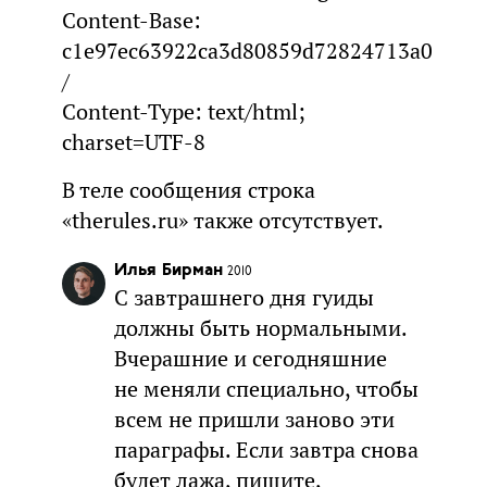
Content-Base:
c1e97ec63922ca3d80859d72824713a0
/
Content-Type: text/html;
charset=UTF-8
В теле сообщения строка
«therules.ru» также отсутствует.
Илья Бирман
2010
С завтрашнего дня гуиды
должны быть нормальными.
Вчерашние и сегодняшние
не меняли специально, чтобы
всем не пришли заново эти
параграфы. Если завтра снова
будет лажа, пишите,