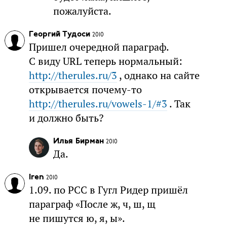
пожалуйста.
Георгий Тудоси
2010
Пришел очередной параграф.
С виду URL теперь нормальный:
http://therules.ru/3
, однако на сайте
открывается почему-то
http://therules.ru/vowels-1/#3
. Так
и должно быть?
Илья Бирман
2010
Да.
Iren
2010
1.09. по РСС в Гугл Ридер пришёл
параграф «После ж, ч, ш, щ
не пишутся ю, я, ы».