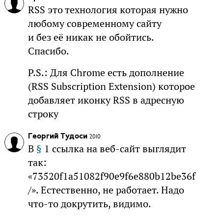
RSS это технология которая нужно
любому современному сайту
и без её никак не обойтись.
Спасибо.
P.S.: Для Chrome есть дополнение
(RSS Subscription Extension) которое
добавляет иконку RSS в адресную
строку
Георгий Тудоси
2010
В
§
1 ссылка на веб-сайт выглядит
так:
«73520f1a51082f90e9f6e880b12be36f
/». Естественно, не работает. Надо
что-то докрутить, видимо.