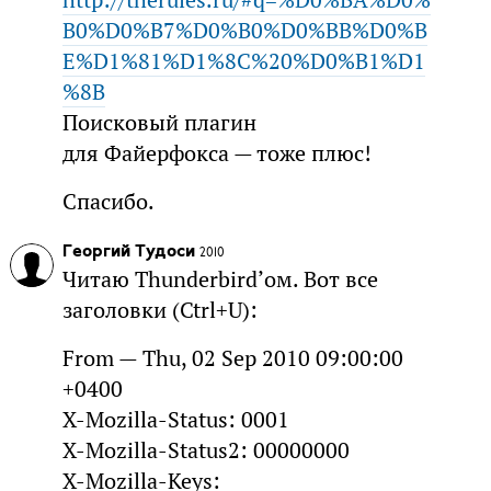
http://therules.ru/#q=%D0%BA%D0%
B0%D0%B7%D0%B0%D0%BB%D0%B
E%D1%81%D1%8C%20%D0%B1%D1
%8B
Поисковый плагин
для Файерфокса — тоже плюс!
Спасибо.
Георгий Тудоси
2010
Читаю Thunderbird’ом. Вот все
заголовки (Ctrl+U):
From — Thu, 02 Sep 2010 09:00:00
+0400
X-Mozilla-Status: 0001
X-Mozilla-Status2: 00000000
X-Mozilla-Keys: