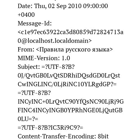
Date: Thu, 02 Sep 2010 09:00:00
+0400
Message-Id:
<c1e97ec63922ca3d80859d72824713a
0@localhost.localdomain>
From: <Правила русского языка>
MIME-Version: 1.0
Subject: =?UTF-8?B?
0J/QvtGB0LvQtSDRhiDQsdGD0LrQst
CwINGLINC/0LjRiNC10YLRgdGP?=
=?UTF-8?B?
INCyINC+0LrQvtC90YfQsNC90LjRj9G
FINC4INCyINGB0YPRhNGE0LjQutGB
0LU=?=
=?UTF-8?B?IC3Ri9C9?=
Content-Transfer-Encoding: 8bit