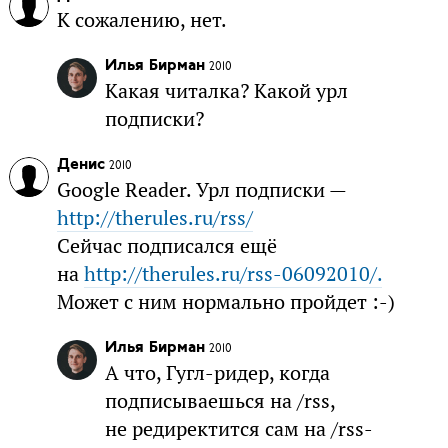
К сожалению, нет.
Илья Бирман
2010
Какая читалка? Какой урл
подписки?
Денис
2010
Google Reader. Урл подписки —
http://therules.ru/rss/
Сейчас подписался ещё
на
http://therules.ru/rss-06092010/.
Может с ним нормально пройдет :-)
Илья Бирман
2010
А что, Гугл-ридер, когда
подписываешься на /rss,
не редиректится сам на /rss-