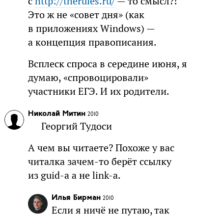
с
http://therules.ru/
— то смысл?!
Это ж не «совет дня» (как
в приложениях Windows) —
а концепция правописания.
Всплеск спроса в середине июня, я
думаю, «спровоцировали»
участники ЕГЭ. И их родители.
Николай Митин
2010
Георгий Тудоси
А чем вы читаете? Похоже у вас
читалка зачем-то берёт ссылку
из guid-а а не link-а.
Илья Бирман
2010
Если я ничё не путаю, так