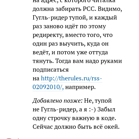
на адрес, с которого читалка
должна забирать РСС. Видимо,
Гугль-ридер тупой, и каждый
раз заново идёт по этому
редиректу, вместо того, что
один раз выучить, куда он
ведёт, и потом уже оттуда
тянуть. Тогда вам надо руками
подписаться
на
http://therules.ru/rss-
02092010/,
например.
Добавлено позже:
Не, тупой
не Гугль-ридер, а я :-) Забыл
одну строчку важную в коде.
Сейчас должно быть всё окей.