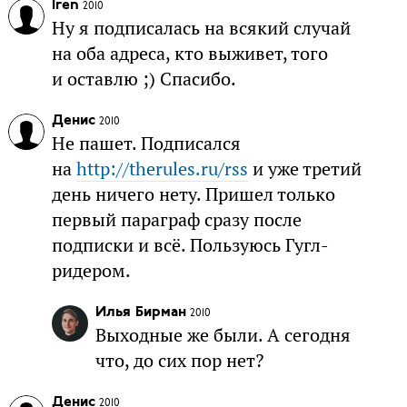
Iren
2010
Ну я подписалась на всякий случай
на оба адреса, кто выживет, того
и оставлю ;) Спасибо.
Денис
2010
Не пашет. Подписался
на
http://therules.ru/rss
и уже третий
день ничего нету. Пришел только
первый параграф сразу после
подписки и всё. Пользуюсь Гугл-
ридером.
Илья Бирман
2010
Выходные же были. А сегодня
что, до сих пор нет?
Денис
2010