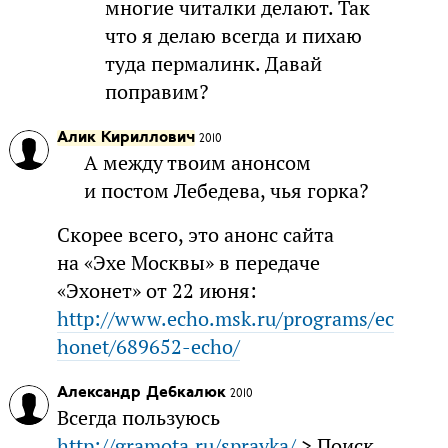
многие читалки делают. Так
что я делаю всегда
и пихаю
туда пермалинк. Давай
поправим?
Алик Кириллович
2010
А между твоим анонсом
и постом Лебедева, чья горка?
Скорее всего, это анонс сайта
на «Эхе Москвы» в передаче
«Эхонет» от 22 июня:
http://www.echo.msk.ru/programs/ec
honet/689652-echo/
Александр Дебкалюк
2010
Всегда пользуюсь
http://gramota.ru/spravka/
> Поиск