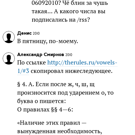
06092010? Чё блин за чушь
такая... А какого числа вы
подписались на /rss?
Денис
2010
В пятницу, по-моему.
Александр Смирнов
2010
По ссылке
http://therules.ru/vowels-
1/#3
скопировал нижеследующее.
§ 4. А. Если после ж, ч, ш, щ
произносится под ударением о, то
буква о пишется:
О правилах §§ 4—6:
«Наличие этих правил —
вынужденная необходимость,