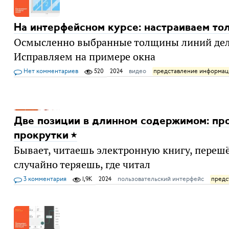
На интерфейсном курсе: настраиваем т
Осмысленно выбранные толщины линий дела
Исправляем на примере окна
Нет комментариев
520
2024
видео
представление информац
Две позиции в длинном содержимом: пр
прокрутки
Бывает, читаешь электронную книгу, перешё
случайно теряешь, где читал
3 комментария
1,9K
2024
пользовательский интерфейс
предс