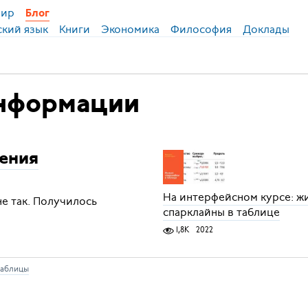
ир
Блог
ский язык
Книги
Экономика
Философия
Доклады
информации
ения
На интерфейсном курсе: ж
не так. Получилось
спарклайны в таблице
1,8K
2022
таблицы