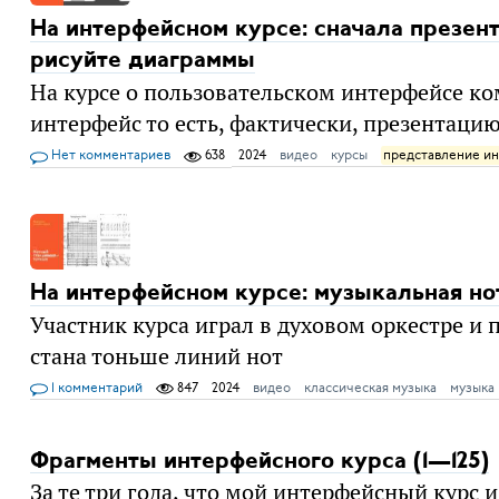
На интерфейсном курсе: сначала презент
рисуйте диаграммы
На курсе о пользовательском интерфейсе ко
интерфейс то есть, фактически, презентаци
Нет комментариев
638
2024
видео
курсы
представление и
На интерфейсном курсе: музыкальная нот
Участник курса играл в духовом оркестре и 
стана тоньше линий нот
1 комментарий
847
2024
видео
классическая музыка
музыка
Фрагменты интерфейсного курса (1—125)
За те три года, что мой интерфейсный курс 