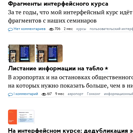
Фрагменты интерфейсного курса
За те годы, что мой интерфейсный курс идёт
фрагментов с наших семинаров
Нет комментариев
706
2 мес
курсы
пользовательский интер
Листание информации на табло
В аэропортах и на остановках общественног
на которых нужно показать больше, чем в ни
1 комментарий
617
9 мес
аэропорт
Гонконг
информационный
На интерфейсном курсе: дедубликация 