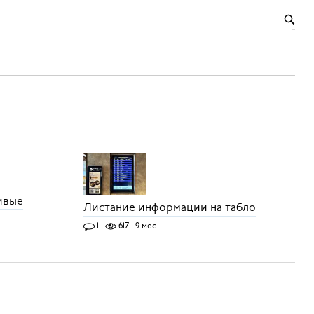
ивые
Листание информации на табло
1
617
9 мес