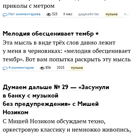
приколы с метром
Нет комментариев
525
11 мес
диджейство
музыка
язык
Мелодия обесценивает тембр
Эта мысль в виде трёх слов давно лежит
у меня в черновиках: «мелодия обесценивает
тембр». Вот вам попытка раскрыть эту мысль
4 комментария
856
2025
музыка
Думаем дальше № 29 — «Засунули
в банку с музыкой
без предупреждения» c Мишей
Нозиком
С Мишей Нозиком обсуждаем техно,
оркестровую классику и немножко живопись,