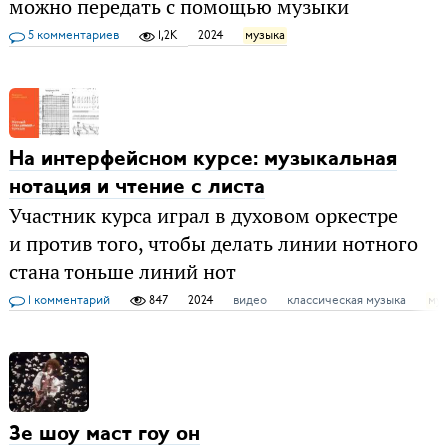
можно передать с помощью музыки
5 комментариев
1,2K
2024
музыка
На интерфейсном курсе: музыкальная
нотация и чтение с листа
Участник курса играл в духовом оркестре
и против того, чтобы делать линии нотного
стана тоньше линий нот
1 комментарий
847
2024
видео
классическая музыка
муз
Зе шоу маст гоу он