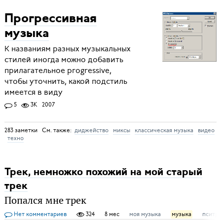
Прогрессивная
музыка
К названиям разных музыкальных
стилей иногда можно добавить
прилагательное progressive,
чтобы уточнить, какой подстиль
имеется в виду
5
3K
2007
283 заметки См. также:
диджейство
миксы
классическая музыка
видео
техно
Трек, немножко похожий на мой старый
трек
Попался мне трек
Нет комментариев
324
8 мес
моя музыка
музыка
пситр