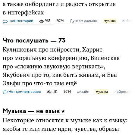
а также онбординги и радость открытия
в интерфейсах
1 комментарий
963
2024
Думаем дальше
музыка
онборд
Что послушать — 73
Кулинкович про нейросети, Харрис
про моральную конференцию, Виленская
про «сложную звуковую вертикаль»,
Якубович про то, как быть живым, и Ева
Эльфи про что-то там ещё
Нет комментариев
1,1K
2024
дизайн
музыка
нейросети
Музыка — не язык
Некоторые относятся к музыке как к языку:
якобы те или иные идеи, чувства, образы