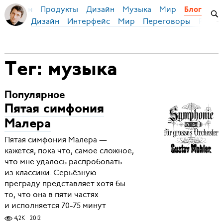
Продукты
Дизайн
Музыка
Мир
я Бирман
Блог
Дизайн
Интерфейс
Мир
Переговоры
Русск
Тег: музыка
Популярное
Пятая симфония
Малера
Пятая симфония Малера —
кажется, пока что, самое сложное,
что мне удалось распробовать
из классики. Серьёзную
преграду представляет хотя бы
то, что она в пяти частях
и исполняется 70-75 минут
4,2K
2012