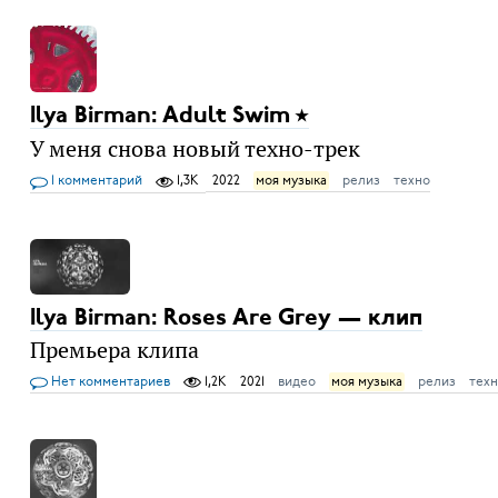
Ilya Birman: Adult Swim
У меня снова новый техно-трек
1 комментарий
1,3K
2022
моя музыка
релиз
техно
Ilya Birman: Roses Are Grey — клип
Премьера клипа
Нет комментариев
1,2K
2021
видео
моя музыка
релиз
тех