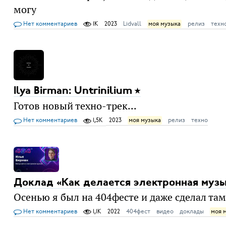
могу
Нет комментариев
1K
2023
Lidvall
моя музыка
релиз
техн
Ilya Birman: Untrinilium
Готов новый техно-трек...
Нет комментариев
1,5K
2023
моя музыка
релиз
техно
Доклад «Как делается электронная муз
Осенью я был на 404фесте и даже сделал та
Нет комментариев
1,1K
2022
404фест
видео
доклады
моя 