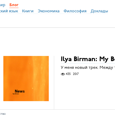
ир
Блог
ский язык
Книги
Экономика
Философия
Доклады
Ilya Birman: My B
У меня новый трек. Между 
435
2017
ство