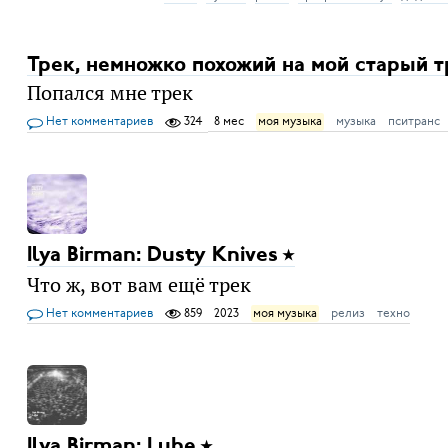
Трек, немножко похожий на мой старый т
Попался мне трек
Нет комментариев
324
8 мес
моя музыка
музыка
пситранс
Ilya Birman: Dusty Knives
Что ж, вот вам ещё трек
Нет комментариев
859
2023
моя музыка
релиз
техно
Ilya Birman: Lube