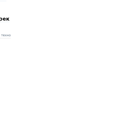
рек
техно