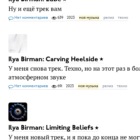
Ну и ещё трек вам
Нет комментариев
639
2023
моя музыка
релиз
техно
Ilya Birman: Carving Heelside
У меня снова трек. Техно, но на этот раз в 
атмосферном звуке
Нет комментариев
691
2023
моя музыка
релиз
техно
Ilya Birman: Limiting Beliefs
У меня новый трек, и я пока до конца не мог