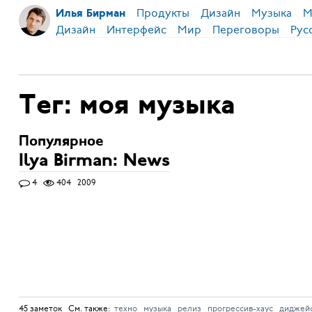
Продукты
Дизайн
Музыка
М
Илья Бирман
Дизайн
Интерфейс
Мир
Переговоры
Рус
Тег: моя музыка
Популярное
Ilya Birman: News
4
404
2009
45 заметок См. также:
техно
музыка
релиз
прогрессив-хаус
диджей