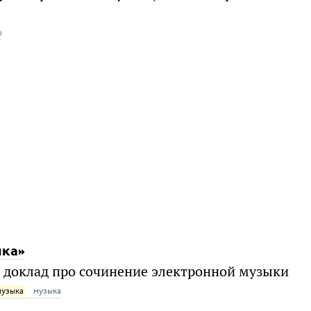
о
ыка»
м доклад про сочинение электронной музыки
музыка
музыка