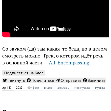
Со звуком (да) там какая-то беда, но в целом
смотреть можно. Трек, о котором идёт речь
в основной части —
All-Encompassing
.
Подписаться на блог
Твитнуть
Поделиться
Отправить
Запинить
1,1K
2022
404фест
видео
доклады
моя музыка
музыка