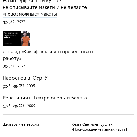
На интерфейсном курсе:
не описывайте макеты и не делайте
«невозможные» макеты
1,8K
2022
Доклад «Как эффективно презентовать
работу»
1,4K
2023
Парфёнов в ЮУрГУ
3
762
2005
Репетиция в Театре оперы и балета
7
326
2009
Шизгара и её версии
Книга Светланы Бурлак
«Происхождение языка»: часть 1