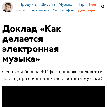
Продукты
Дизайн
Музыка
Мир
я Бирман
Блог
й язык
Книги
Экономика
Философия
Доклады
Доклад «Как
делается
электронная
музыка»
Осенью я был на 404фесте и даже сделал там
доклад про сочинение электронной музыки: