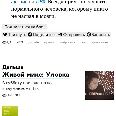
актриса из РФ
. Всегда приятно слушать
нормального человека, которому никто
не насрал в мозги.
Подписаться на блог
Твитнуть
Поделиться
Отправить
Запинить
1,1K
2024
дизайн
музыка
нейросети
секс
философия
ч
Дальше
Живой микс: Уловка
В субботу поиграл техно
в «Буковском». Так
432
2017