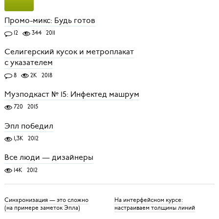
Промо-микс: Будь готов
12
344
2011
Селигерский кусок и метроплакат
с указателем
8
2K
2018
Музподкаст № 15: Инфектед машрум
720
2015
Эпл победил
1,3K
2012
Все люди — дизайнеры
14K
2012
Синхронизация — это сложно
На интерфейсном курсе:
(на примере заметок Эпла)
настраиваем толщины линий