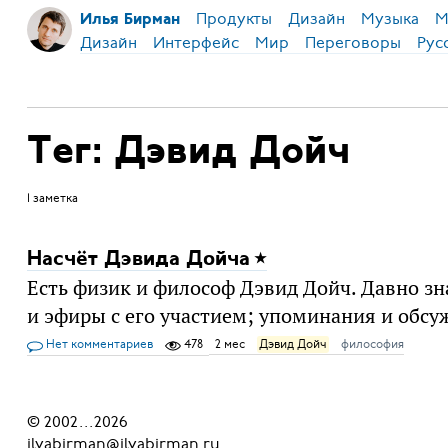
Продукты
Дизайн
Музыка
М
Илья Бирман
Дизайн
Интерфейс
Мир
Переговоры
Рус
Тег: Дэвид Дойч
1 заметка
Насчёт Дэвида Дойча
Есть физик и философ Дэвид Дойч. Давно зн
и эфиры с его участием; упоминания и обсу
Нет комментариев
478
2 мес
Дэвид Дойч
философия
© 2002
...
2026
ilyabirman@ilyabirman.ru