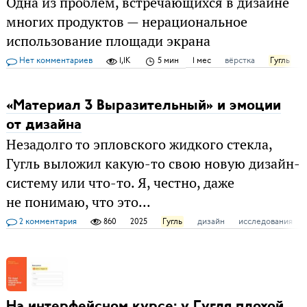
Одна из проблем, встречающихся в дизайне
многих продуктов — нерациональное
использование площади экрана
Нет комментариев
1,1K
5 мин
1 мес
вёрстка
Гугль
«Материал 3 Выразительный» и эмоции
от дизайна
Незадолго то эпловского жидкого стекла,
Гугль выложил какую-то свою новую дизайн-
систему или что-то. Я, честно, даже
не понимаю, что это...
2 комментария
860
2025
Гугль
дизайн
исследования
На интерфейсном курсе: у Гугля плохой