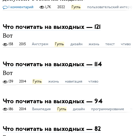
1 комментарий
1,7K
2022
Гугль
пользовательский интерфе
Что почитать на выходных — 121
Вот
158
2015
Ангстрем
Гугль
дизайн
жизнь
текст
чтиво
Что почитать на выходных — 114
Вот
139
2014
Гугль
жизнь
навигация
чтиво
Что почитать на выходных — 94
186
2014
Википедия
Гугль
дизайн
программирование
те
Что почитать на выходных — 82