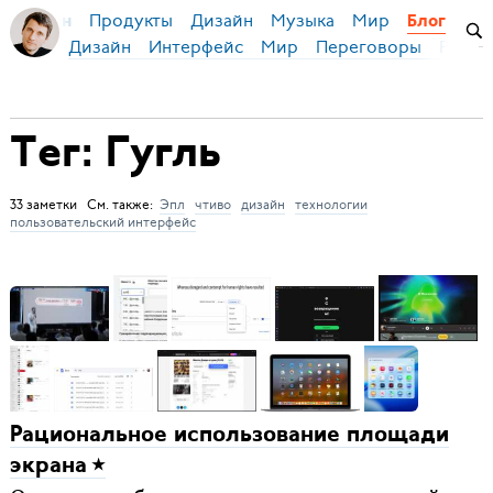
Продукты
Дизайн
Музыка
Мир
я Бирман
Блог
Дизайн
Интерфейс
Мир
Переговоры
Русск
Тег: Гугль
33 заметки См. также:
Эпл
чтиво
дизайн
технологии
пользовательский интерфейс
Рациональное использование площади
экрана