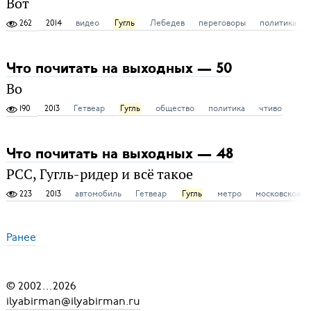
Вот
262
2014
видео
Гугль
Лебедев
переговоры
политика
Что почитать на выходных — 50
Во
190
2013
Гетвеар
Гугль
общество
политика
чтиво
Что почитать на выходных — 48
РСС, Гугль-ридер и всё такое
223
2013
автомобиль
Гетвеар
Гугль
метро
московское м
Ранее
© 2002
...
2026
ilyabirman@ilyabirman.ru