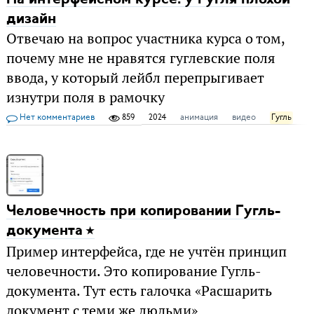
дизайн
Отвечаю на вопрос участника курса о том,
почему мне не нравятся гуглевские поля
ввода, у который лейбл перепрыгивает
изнутри поля в рамочку
Нет комментариев
859
2024
анимация
видео
Гугль
п
Человечность при копировании Гугль-
документа
Пример интерфейса, где не учтён принцип
человечности. Это копирование Гугль-
документа. Тут есть галочка «Расшарить
документ с теми же людьми»