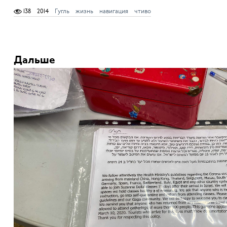
138
2014
Гугль
жизнь
навигация
чтиво
Дальше