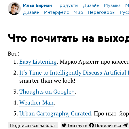
Продукты
Дизайн
Музыка
М
Илья Бирман
Дизайн
Интерфейс
Мир
Переговоры
Рус
Что почитать на выхо
Вот:
Easy Listening
. Марко Армент про качест
It’s Time to Intelligently Discuss Artificial
smarter than we look!
Thoughts on Google+
.
Weather Man
.
Urban Cartography, Curated
. Про нью-йо
Подписаться на блог
Твитнуть
Поделиться