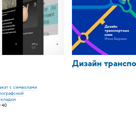
Дизайн трансп
акат с символами
пографской
складки
×
40