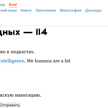
ир
Блог
ский язык
Книги
Экономика
Философия
Доклады
дных — 114
во в подкастах.
 Intelligence
. We humans are a lot
ркскую навигацию.
Отправить