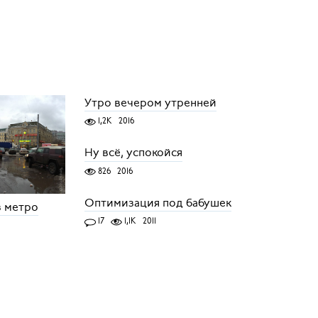
Утро вечером утренней
1,2K
2016
Ну всё, успокойся
826
2016
Оптимизация под бабушек
з метро
17
1,1K
2011