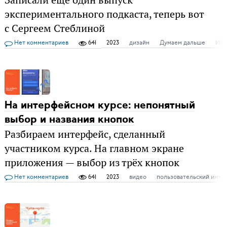
Записали ещё один выпуск
экспериментального подкаста, теперь вот
с Сергеем Стеблиной
Нет комментариев
641
2023
дизайн
Думаем дальше
Илл
На интерфейсном курсе: непонятный
выбор и названия кнопок
Разбираем интерфейс, сделанный
участником курса. На главном экране
приложения — выбор из трёх кнопок
Нет комментариев
641
2023
видео
пользовательский инте