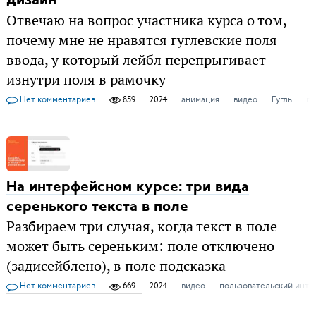
дизайн
Отвечаю на вопрос участника курса о том,
почему мне не нравятся гуглевские поля
ввода, у который лейбл перепрыгивает
изнутри поля в рамочку
Нет комментариев
859
2024
анимация
видео
Гугль
по
На интерфейсном курсе: три вида
серенького текста в поле
Разбираем три случая, когда текст в поле
может быть сереньким: поле отключено
(задисейблено), в поле подсказка
Нет комментариев
669
2024
видео
пользовательский инте