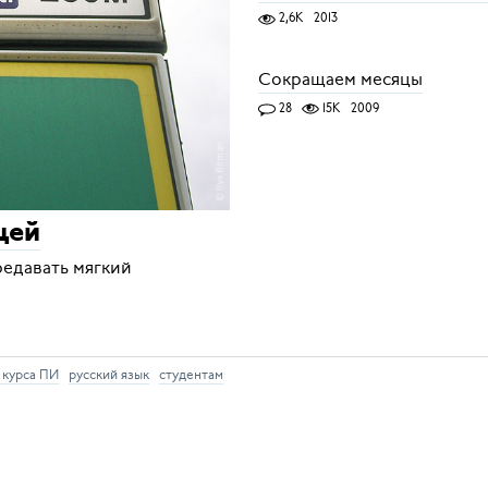
2,6K
2013
Сокращаем месяцы
28
15K
2009
цей
редавать мягкий
 курса ПИ
русский язык
студентам