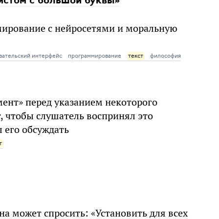
стом с большой буквы»
ирование с нейросетями и моральную
вательский интерфейс
программирование
текст
философия
ент» перед указанием некоторого
т, чтобы слушатель воспринял это
л его обсуждать
т
на может спросить: «Установить для всех