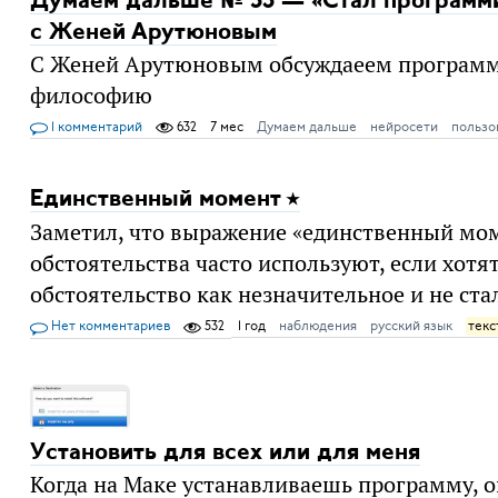
Думаем дальше № 53 — «Стал программи
с Женей Арутюновым
С Женей Арутюновым обсуждаеем программ
философию
1 комментарий
632
7 мес
Думаем дальше
нейросети
пользо
Единственный момент
Заметил, что выражение «единственный мом
обстоятельства часто используют, если хотя
обстоятельство как незначительное и не ста
Нет комментариев
532
1 год
наблюдения
русский язык
текс
Установить для всех или для меня
Когда на Маке устанавливаешь программу, о