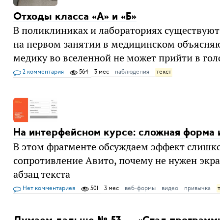
Отходы класса «А» и «Б»
В поликлиниках и лабораториях существуют в
на первом занятии в медицинском объясняют
медику во вселенной не может прийти в гол
2 комментария
564
3 мес
наблюдения
текст
На интерфейсном курсе: сложная форма 
В этом фрагменте обсуждаем эффект слишко
сопротивление Авито, почему не нужен экра
абзац текста
Нет комментариев
501
3 мес
веб-формы
видео
привычка