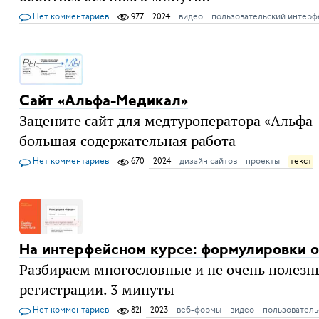
Нет комментариев
977
2024
видео
пользовательский интерф
Сайт «Альфа-Медикал»
Зацените сайт для медтуроператора «Альфа-
большая содержательная работа
Нет комментариев
670
2024
дизайн сайтов
проекты
текст
На интерфейсном курсе: формулировки 
Разбираем многословные и не очень полезн
регистрации. 3 минуты
Нет комментариев
821
2023
веб-формы
видео
пользователь