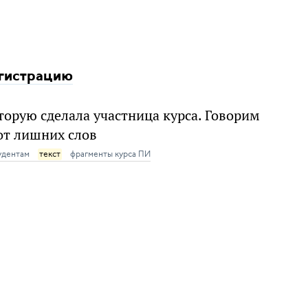
егистрацию
орую сделала участница курса. Говорим
от лишних слов
удентам
текст
фрагменты курса ПИ