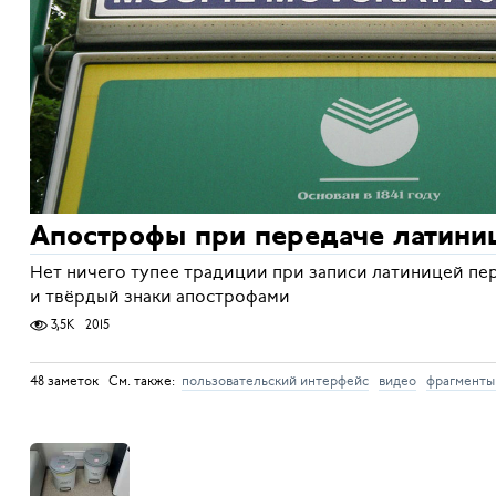
Апострофы при передаче латини
Нет ничего тупее традиции при записи латиницей пе
и твёрдый знаки апострофами
3,5K
2015
48 заметок См. также:
пользовательский интерфейс
видео
фрагменты