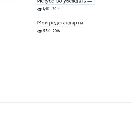
Искусство убеждать — 1
1,4K
2014
Мои редстандарты
5,3K
2016