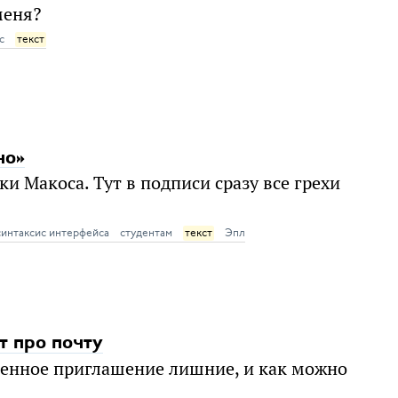
меня?
с
текст
но»
и Макоса. Тут в подписи сразу все грехи
синтаксис интерфейса
студентам
текст
Эпл
т про почту
вленное приглашение лишние, и как можно