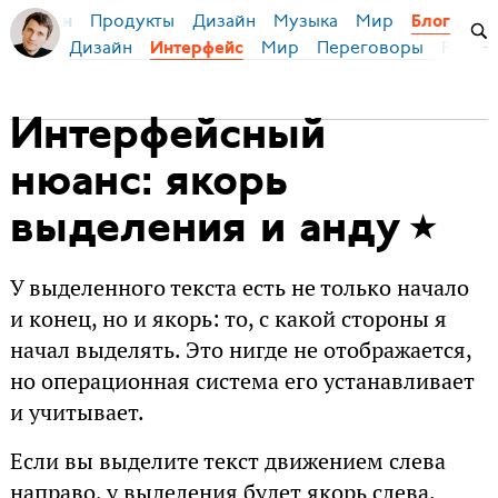
Продукты
Дизайн
Музыка
Мир
я Бирман
Блог
Дизайн
Мир
Переговоры
Русски
Интерфейс
Интерфейсный
нюанс: якорь
выделения и анду
У выделенного текста есть не только начало
и конец, но и якорь: то, с какой стороны я
начал выделять. Это нигде не отображается,
но операционная система его устанавливает
и учитывает.
Если вы выделите текст движением слева
направо, у выделения будет якорь слева.