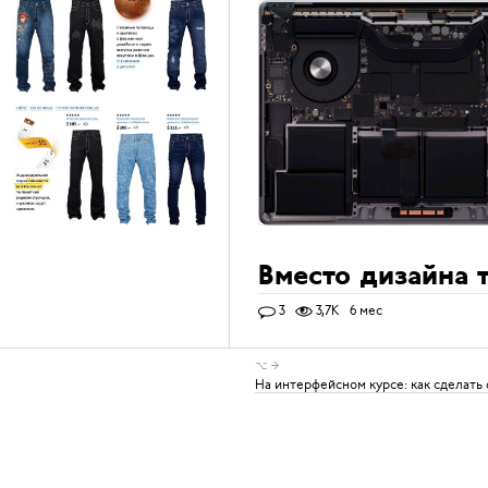
Вместо дизайна 
3
3,7K
6 мес
⌥ →
На интерфейсном курсе: как сделать 