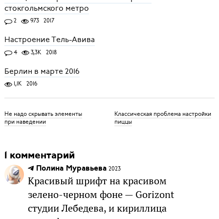
стокгольмского метро
2
973
2017
Настроение Тель-Авива
4
3,3K
2018
Берлин в марте 2016
1,1K
2016
Не надо скрывать элементы
Классическая проблема настройки
при наведении
пиццы
1 комментарий
Полина Муравьева
2023
Красивый шрифт на красивом
зелено-черном фоне — Gorizont
студии Лебедева, и кириллица