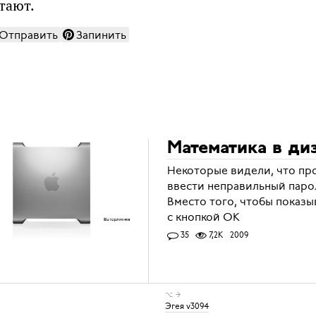
тают.
Отправить
Запинить
Математика в ди
Некоторые видели, что про
ввести неправильный парол
Вместо того, чтобы показы
с кнопкой OK
35
7,2K
2009
⌥ →
Эгея v3094