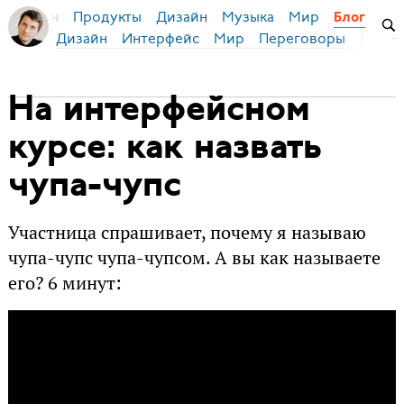
Продукты
Дизайн
Музыка
Мир
я Бирман
Блог
Дизайн
Интерфейс
Мир
Переговоры
Русск
На интерфейсном
курсе: как назвать
чупа-чупс
Участница спрашивает, почему я называю
чупа-чупс чупа-чупсом. А вы как называете
его? 6 минут: