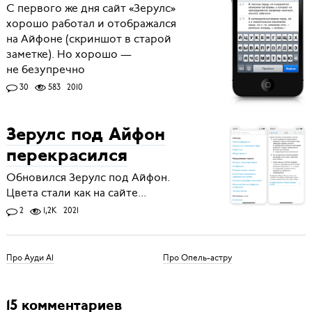
С первого же дня сайт «Зерулс»
хорошо работал и отображался
на Айфоне (скриншот в старой
заметке). Но хорошо —
не безупречно
30
583
2010
Зерулс под Айфон
перекрасился
Обновился Зерулс под Айфон.
Цвета стали как на сайте...
2
1,2K
2021
Про Ауди A1
Про Опель-астру
15 комментариев