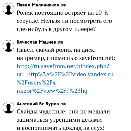
Павел Малинников
2011
Ролик постоянно встряет на 10-й
секунде. Нельзя ли посмотреть его
где-нибудь в другом плеере?
Вячеслав Мацнев
2011
Павел, скачай ролик на диск,
например, с помощью savefrom.net:
http://ru.savefrom.net/bindex.php?
url=http%3A%2F%2Fvideo.yandex.ru
%2Fusers%2Fx-
raizor%2Fview%2F7%23hq
Анатолий Rr Буров
2011
Слайды чудесные: они не мешали
заниматься утренними делами
и воспринимать доклад на слух!