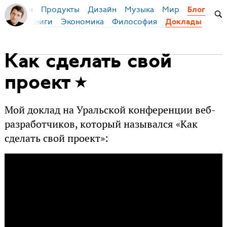
Продукты
Дизайн
Музыка
Мир
я Бирман
Блог
й язык
Книги
Экономика
Философия
Доклады
Как сделать свой
проект
Мой доклад на Уральской конференции веб-
разработчиков, который назывался «Как
сделать свой проект»: