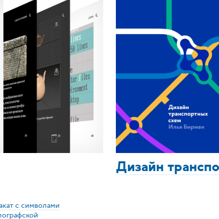
Дизайн трансп
акат с символами
пографской