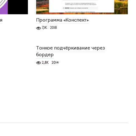
ся
Программа «Конспект»
7,1K
2018
Тонкое подчёркивание через
бордер
2,8K
2014