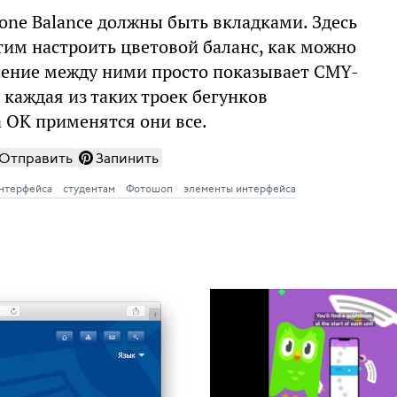
one Balance должны быть вкладками. Здесь
тим настроить цветовой баланс, как можно
чение между ними просто показывает CMY-
 каждая из таких троек бегунков
а OK применятся они все.
Отправить
Запинить
интерфейса
студентам
Фотошоп
элементы интерфейса