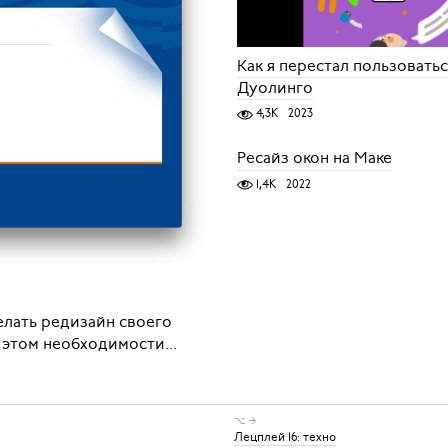
Как я перестал пользовать
Дуолинго
4,3K
2023
Ресайз окон на Маке
1,4K
2022
елать редизайн своего
 этом необходимости...
⌥ →
Лецплей 16: техно