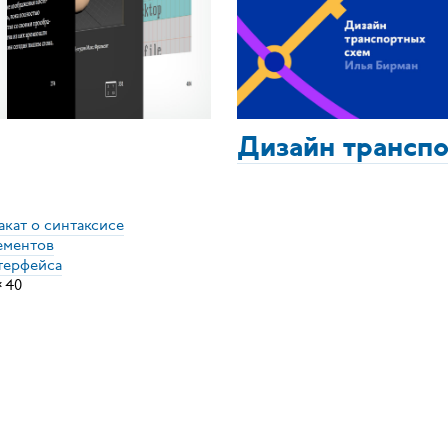
Дизайн трансп
акат о синтаксисе
ементов
терфейса
×
40