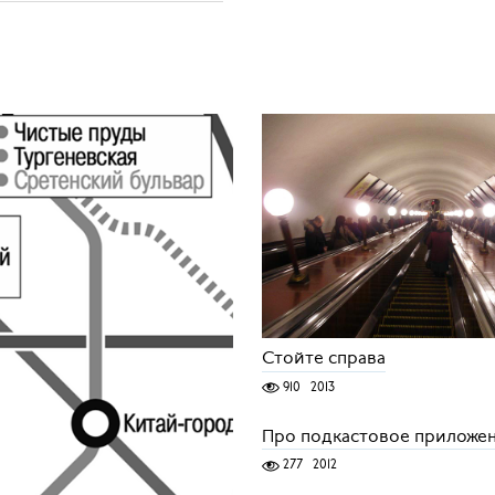
Стойте справа
910
2013
Про подкастовое приложе
277
2012