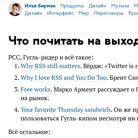
Продукты
Дизайн
Музыка
М
Илья Бирман
Дизайн
Интерфейс
Мир
Переговоры
Рус
Что почитать на вых
РСС, Гугль-ридер и всё такое:
Why RSS still matters
. Вёрдж: «Twitter is 
Why I love RSS and You Do Too
. Брент Си
Free works
. Марко Армент рассуждает о 
на рынок.
Your favorite Thursday sandwich
. Он же п
пользоваться Гугль-кипом несмотря ни 
Всё остальное: