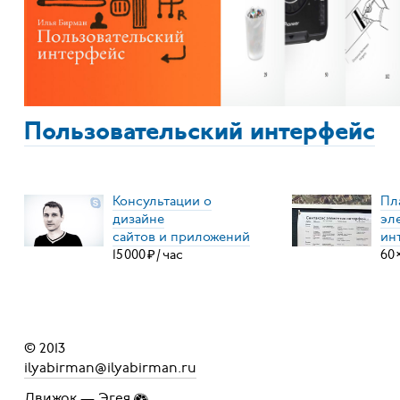
Пользовательский интерфейс
Консультации о
Пл
дизайне
эл
сайтов и приложений
ин
15
000
₽
/
час
60
© 2013
ilyabirman@ilyabirman.ru
Движок —
Эгея