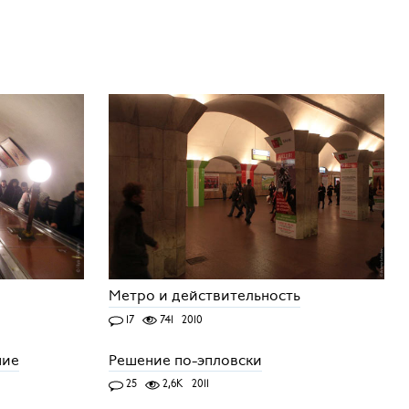
Метро и действительность
17
741
2010
ние
Решение по-эпловски
25
2,6K
2011