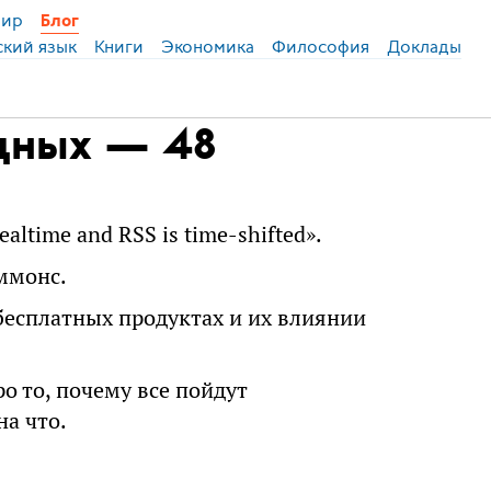
ир
Блог
ский язык
Книги
Экономика
Философия
Доклады
одных — 48
realtime and RSS is time-shifted».
ммонс.
бесплатных продуктах и их влиянии
ро то, почему все пойдут
на что.