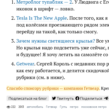
Метроблог тупаблик — 2
. У Людвига с Е
иконок в шрифт — ловко.
Tesla Is The New Apple
. После того, как
под колёсами проезжающего рядом элек
перейду на такой, как только смогу.
Зачем нужны светящиеся крылья?
Все у
Но крылья надо подсветить уже сейчас, 
и будущее! Я хочу летать на самолёте 
Getwear
. Сергей Король с недавних пор р
как ему работается, и делится скидочкой
рубрики (см. в ниже).
Спасибо спонсору рубрики — компании Гетвеар.
Креп
Подписаться на блог
Твитнуть
Поделиться
222
2013
автомобиль
Гетвеар
Гугль
метро
московское метро