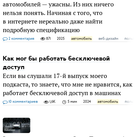
автомобилей — ужасны. Из них ничего
нельзя понять. Начиная с того, что
в интернете нереально даже найти
подробную спецификацию
2 комментария
871
2025
автомобиль
веб-дизайн
пользо
Как мог бы работать бесключевой
доступ
Если вы слушали 17-й выпуск моего
подкаста, то знаете, что мне не нравится, как
работает бесключевой доступ в машинах
10 комментариев
1,6K
5 мин
2024
автомобиль
пользо