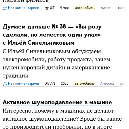
Нет комментариев
817
9 мес
автомобиль
дизайн
нейро
Думаем дальше № 38 — «Вы розу
сделали, но лепесток один упал»
с Ильёй Синельниковым
С Ильёй Синельниковым обсуждаем
электромобили, работу продакта, зачем
нужен хороший дизайн и американские
традиции
Нет комментариев
772
2025
автомобиль
Америка
диза
Активное шумоподавление в машине
Интересно, почему в машинах не делают
активное шумоподавление? Вроде бы какие-
то производители пробовали, но в итоге