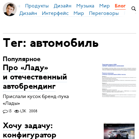
Продукты
Дизайн
Музыка
Мир
я Бирман
Блог
Дизайн
Интерфейс
Мир
Переговоры
Русск
Тег: автомобиль
Популярное
Про «Ладу»
и отечественный
автобрендинг
Прислали кусок бренд-пука
«Лады»
13
1,3K
2008
Хочу задачу:
конфигуратор