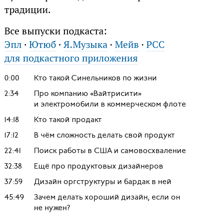
традиции.
Все выпуски подкаста:
Эпл
·
Ютюб
·
Я.Музыка
·
Мейв
·
РСС
для подкастного приложения
0:00
Кто такой Синельников по жизни
2:34
Про компанию «Вайтрисити»
и электромобили в коммерческом флоте
14:18
Кто такой продакт
17:12
В чём сложность делать свой продукт
22:41
Поиск работы в США и самовосхваление
32:38
Ещё про продуктовых дизайнеров
37:59
Дизайн оргструктуры и бардак в ней
45:49
Зачем делать хороший дизайн, если он
не нужен?