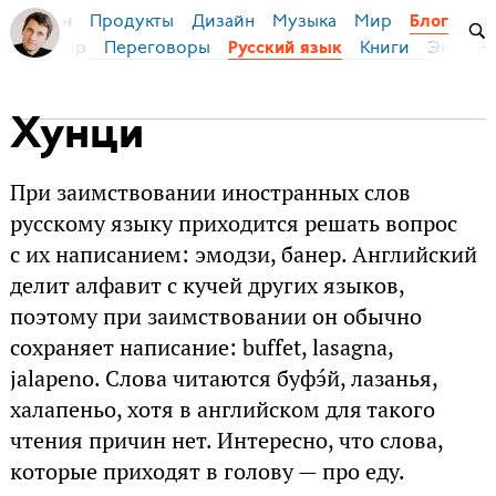
Продукты
Дизайн
Музыка
Мир
я Бирман
Блог
ейс
Мир
Переговоры
Книги
Эконом
Русский язык
Хунци
При заимствовании иностранных слов
русскому языку приходится решать вопрос
с их написанием: эмодзи, банер. Английский
делит алфавит с кучей других языков,
поэтому при заимствовании он обычно
сохраняет написание: buffet, lasagna,
jalapeno. Слова читаются буфэ́й, лазанья,
халапеньо, хотя в английском для такого
чтения причин нет. Интересно, что слова,
которые приходят в голову — про еду.