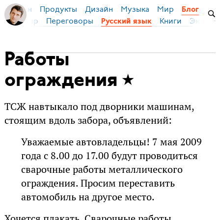
Продукты
Дизайн
Музыка
Мир
я Бирман
Блог
ейс
Мир
Переговоры
Книги
Эконом
Русский язык
Работы
ограждения
ТСЖ навтыкало под дворники машинам,
стоящим вдоль забора, объявлений:
Уважаемые автовладельцы! 7 мая 2009
года с 8.00 до 17.00 будут проводиться
сварочные работы металлического
ограждения. Просим переставить
автомобиль на другое место.
Хочется плакать. Сварочные работы