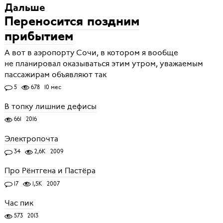
Дальше
Переносится поздним
прибытием
А вот в аэропорту Сочи, в котором я вообще
не планировал оказываться этим утром, уважаемым
пассажирам объявляют так
5
678
10 мес
В топку лишние дефисы
661
2016
Электропочта
34
2,6K
2009
Про Рёнтгена и Пастёра
17
1,5K
2007
Час пик
573
2013