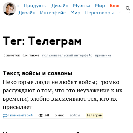
Продукты
Дизайн
Музыка
Мир
я Бирман
Блог
Дизайн
Интерфейс
Мир
Переговоры
Русск
Тег: Телеграм
15 заметок См. также:
пользовательский интерфейс
привычка
Текст, войсы и созвоны
Некоторые люди не любят войсы; громко
рассуждают о том, что это неуважение к их
времени; злобно высмеивают тех, кто их
присылает
1 комментарий
341
3 мес
войсы
Телеграм