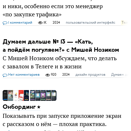
и ники, особенно если это менеджер
«по закупке трафика»
1 комментарий
1K
2024
пользовательский интерфейс
Теле
Думаем дальше № 13 — «Кать,
а пойдём погуляем?» с Мишей Нозиком
С Мишей Нозиком обсуждаем, что делать
с завалом в Телеге и в жизни
Нет комментариев
920
2024
дизайн продуктов
Думаем да
Онбординг
Показывать при запуске приложение экран
с рассказом о нём — плохая практика.