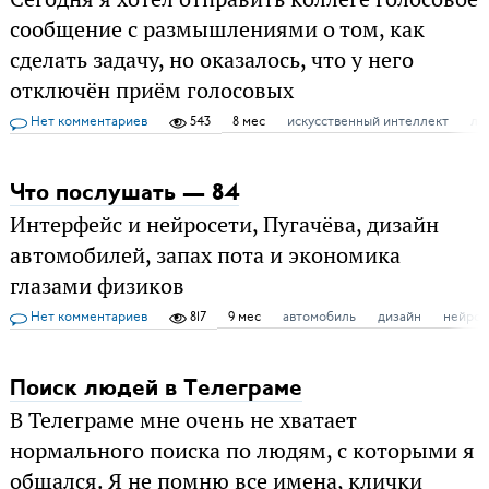
сообщение с размышлениями о том, как
сделать задачу, но оказалось, что у него
отключён приём голосовых
Нет комментариев
543
8 мес
искусственный интеллект
ла
Что послушать — 84
Интерфейс и нейросети, Пугачёва, дизайн
автомобилей, запах пота и экономика
глазами физиков
Нет комментариев
817
9 мес
автомобиль
дизайн
нейрос
Поиск людей в Телеграме
В Телеграме мне очень не хватает
нормального поиска по людям, с которыми я
общался. Я не помню все имена, клички