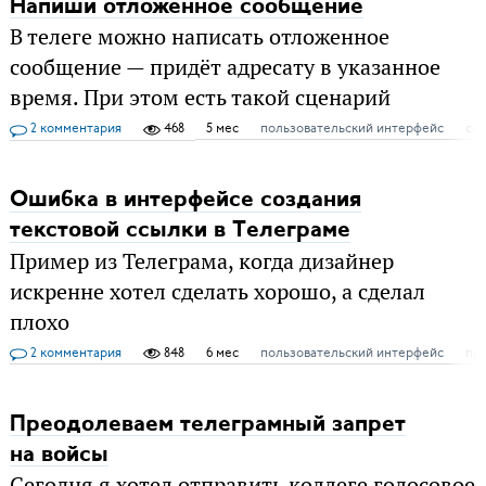
Напиши отложенное сообщение
В телеге можно написать отложенное
сообщение — придёт адресату в указанное
время. При этом есть такой сценарий
2 комментария
468
5 мес
пользовательский интерфейс
сц
Ошибка в интерфейсе создания
текстовой ссылки в Телеграме
Пример из Телеграма, когда дизайнер
искренне хотел сделать хорошо, а сделал
плохо
2 комментария
848
6 мес
пользовательский интерфейс
пр
Преодолеваем телеграмный запрет
на войсы
Сегодня я хотел отправить коллеге голосовое