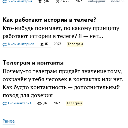
3 комментария
7,4K
8 мин
2023
онбординг
пользоват
Как работают истории в телеге?
Кто-нибудь понимает, по какому принципу
работают истории в телеге? Я — нет...
8 комментариев
1K
2023
Телеграм
Телеграм и контакты
Почему-то телеграм придаёт значение тому,
сохранён у тебя человек в контактах или нет.
Как будто контактность — дополнительный
повод для доверия
1 комментарий
1,1K
2023
Телеграм
Ранее