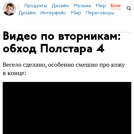
Продукты
Дизайн
Музыка
Мир
я Бирман
Блог
Дизайн
Интерфейс
Мир
Переговоры
Русск
Видео по вторникам:
обход Полстара 4
Весело сделано, особенно смешно про кожу
в конце: