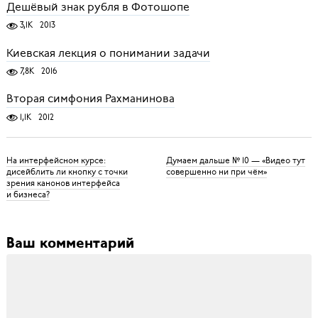
Дешёвый знак рубля в Фотошопе
3,1K
2013
Киевская лекция о понимании задачи
7,8K
2016
Вторая симфония Рахманинова
1,1K
2012
На интерфейсном курсе:
Думаем дальше № 10 — «Видео тут
дисейблить ли кнопку с точки
совершенно ни при чём»
зрения канонов интерфейса
и бизнеса?
Ваш комментарий