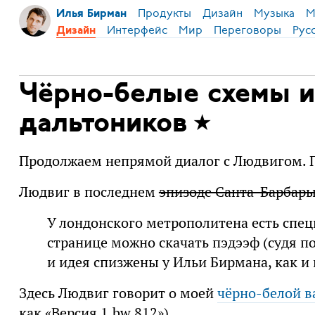
Продукты
Дизайн
Музыка
М
Илья Бирман
Интерфейс
Мир
Переговоры
Рус
Дизайн
Чёрно-белые схемы 
дальтоников
Продолжаем непрямой диалог с Людвигом. 
Людвиг в последнем
эпизоде Санта-Барбар
У лондонского метрополитена есть спец
странице можно скачать пэдээф (судя по 
и идея спизжены у Ильи Бирмана, как и 
Здесь Людвиг говорит о моей
чёрно-белой в
как «Версия 1.bw.812»).