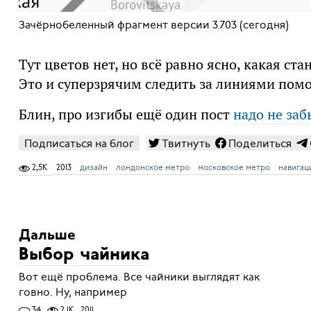
Зачёрнобеленный фрагмент версии 3.703 (сегодня)
Тут цветов нет, но всё равно ясно, какая ста
Это и суперзрячим следить за линиями помо
Блин, про изгибы ещё один пост
надо не заб
Подписаться на блог
Твитнуть
Поделиться
2,5K
2013
дизайн
лондонское метро
московское метро
навигац
Дальше
Выбор чайника
Вот ещё проблема. Все чайники выглядят как
говно. Ну, например
34
2,1K
2011