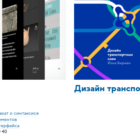
Дизайн трансп
акат о синтаксисе
ементов
терфейса
×
40