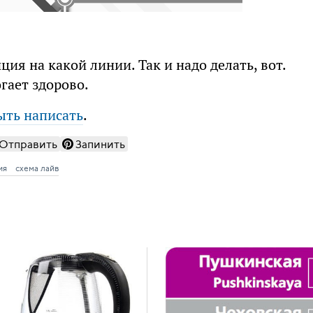
нция на какой линии. Так и надо делать, вот.
гает здорово.
ыть написать
.
Отправить
Запинить
ия
схема лайв