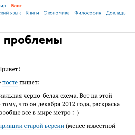
ир
Блог
ский язык
Книги
Экономика
Философия
Доклады
и проблемы
Привет!
ы
посте
пишет:
иальная черно-белая схема. Вот на этой
тому, что он декабря 2012 года, раскраска
вообще все в мире метро :-)
ариации старой версии
(менее известной