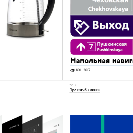
Напольная нави
801
2013
⌥ →
Про изгибы линий