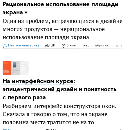
Рациональное использование площади
экрана
Одна из проблем, встречающихся в дизайне
многих продуктов — нерациональное
использование площади экрана
Нет комментариев
1,1K
5 мин
1 мес
вёрстка
Гугль
д
На интерфейсном курсе:
эпицентрический дизайн и понятность
с первого раза
Разбираем интерфейс конструктора окон.
Сначала я говорю о том, что на экране
половина места тратится не на то