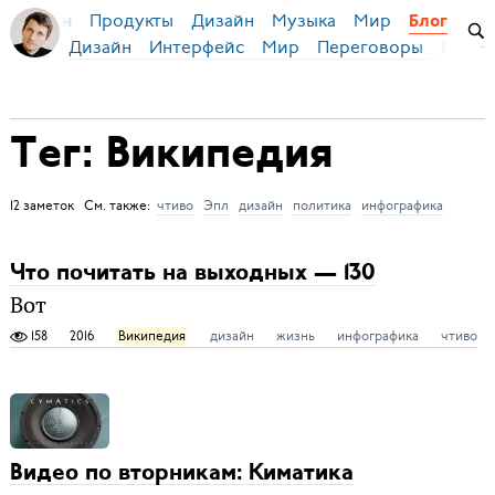
Продукты
Дизайн
Музыка
Мир
я Бирман
Блог
Дизайн
Интерфейс
Мир
Переговоры
Русск
Тег: Википедия
12 заметок См. также:
чтиво
Эпл
дизайн
политика
инфографика
Что почитать на выходных — 130
Вот
158
2016
Википедия
дизайн
жизнь
инфографика
чтиво
Видео по вторникам: Киматика