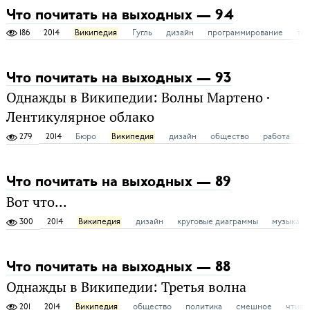
Что почитать на выходных — 94
186
2014
Википедия
Гугль
дизайн
программирование
те
Что почитать на выходных — 93
Однажды в Википедии: Волны Мартено ·
Лентикулярное облако
279
2014
Бюро
Википедия
дизайн
общество
работа
ф
Что почитать на выходных — 89
Вот что...
300
2014
Википедия
дизайн
круговые диаграммы
музыка
Что почитать на выходных — 88
Однажды в Википедии: Третья волна
201
2014
Википедия
общество
политика
смешное
чтиво