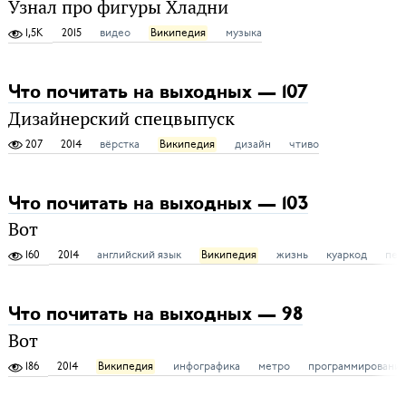
Узнал про фигуры Хладни
1,5K
2015
видео
Википедия
музыка
Что почитать на выходных — 107
Дизайнерский спецвыпуск
207
2014
вёрстка
Википедия
дизайн
чтиво
Что почитать на выходных — 103
Вот
160
2014
английский язык
Википедия
жизнь
куаркод
пер
Что почитать на выходных — 98
Вот
186
2014
Википедия
инфографика
метро
программировани