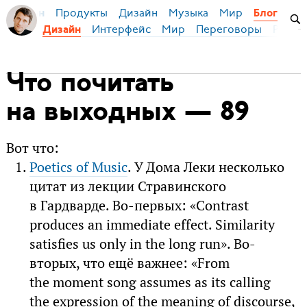
Продукты
Дизайн
Музыка
Мир
я Бирман
Блог
Интерфейс
Мир
Переговоры
Русск
Дизайн
Что почитать
на выходных — 89
Вот что:
Poetics of Music
. У Дома Леки несколько
цитат из лекции Стравинского
в Гардварде. Во-первых: «Contrast
produces an immediate effect. Similarity
satisfies us only in the long run». Во-
вторых, что ещё важнее: «From
the moment song assumes as its calling
the expression of the meaning of discourse,