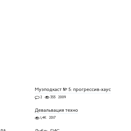
Музподкаст № 5: прогрессив-хаус
2
355
2009
Девальвация техно
1,4K
2017
ода
Дубль-ГИС