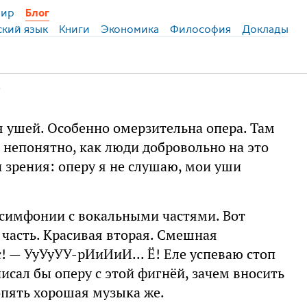
ир
Блог
ский язык
Книги
Экономика
Философия
Доклады
я ушей. Особенно омерзительна опера. Там
 непонятно, как люди добровольно на это
и зрения: оперу я не слушаю, мои уши
 симфонии с вокальными частями. Вот
 часть. Красивая вторая. Смешная
с! — УуУуУУ-рИиИиИ... Ё! Еле успеваю стоп
писал бы оперу с этой фигнёй, зачем вносить
опять хорошая музыка же.