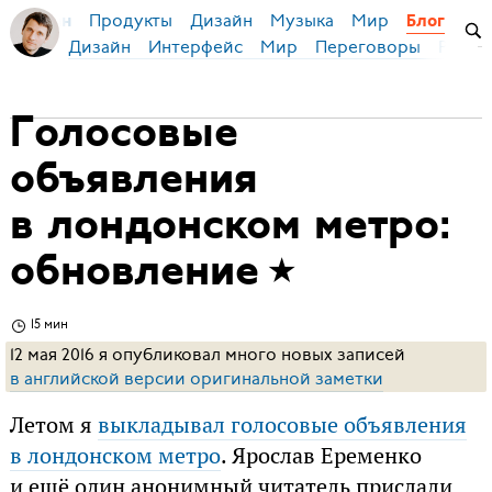
Продукты
Дизайн
Музыка
Мир
я Бирман
Блог
Дизайн
Интерфейс
Мир
Переговоры
Русск
Голосовые
объявления
в лондонском метро:
обновление
15 мин
12 мая 2016 я опубликовал много новых записей
в английской версии оригинальной заметки
Летом я
выкладывал голосовые объявления
в лондонском метро
. Ярослав Еременко
и ещё один анонимный читатель прислали