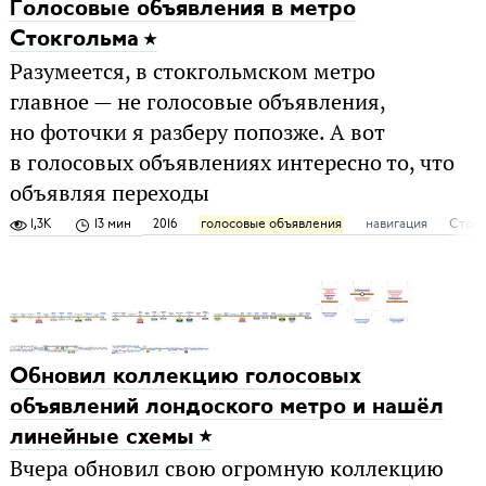
Голосовые объявления в метро
Стокгольма
Разумеется, в стокгольмском метро
главное — не голосовые объявления,
но фоточки я разберу попозже. А вот
в голосовых объявлениях интересно то, что
объявляя переходы
1,3K
13 мин
2016
голосовые объявления
навигация
Стокг
Обновил коллекцию голосовых
объявлений лондоского метро и нашёл
линейные схемы
Вчера обновил свою огромную коллекцию