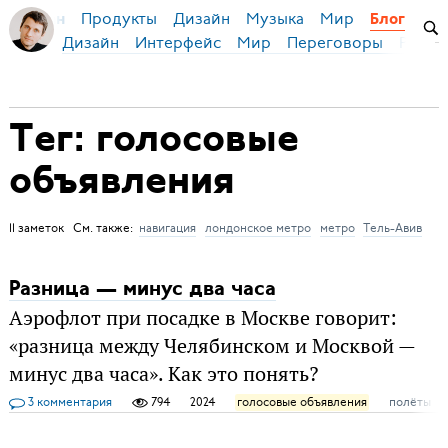
Продукты
Дизайн
Музыка
Мир
я Бирман
Блог
Дизайн
Интерфейс
Мир
Переговоры
Русск
Тег: голосовые
объявления
11 заметок См. также:
навигация
лондонское метро
метро
Тель-Авив
Разница — минус два часа
Аэрофлот при посадке в Москве говорит:
«разница между Челябинском и Москвой —
минус два часа». Как это понять?
3 комментария
794
2024
голосовые объявления
полёты