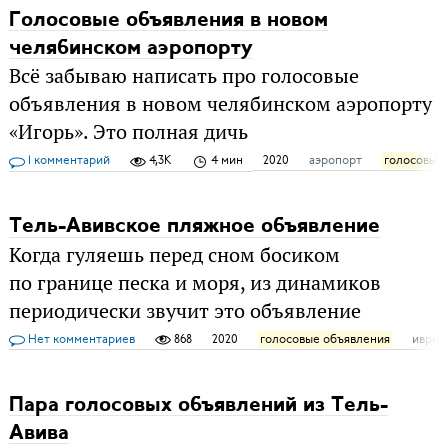
Голосовые объявления в новом
челябинском аэропорту
Всё забываю написать про голосовые
объявления в новом челябинском аэропорту
«Игорь». Это полная дичь
1 комментарий
4,3K
4 мин
2020
аэропорт
голосовые
Тель-Авивское пляжное объявление
Когда гуляешь перед сном босиком
по границе песка и моря, из динамиков
периодически звучит это объявление
Нет комментариев
868
2020
голосовые объявления
иврит
Пара голосовых объявлений из Тель-
Авива