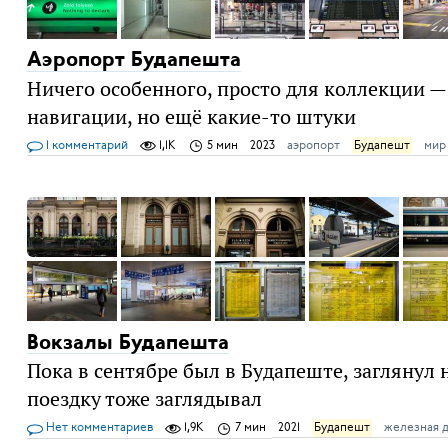
Аэропорт Будапешта
Ничего особенного, просто для коллекции 
навигации, но ещё какие-то штуки
1 комментарий
1,1K
5 мин
2023
аэропорт
Будапешт
мир
Вокзалы Будапешта
Пока в сентябре был в Будапеште, заглянул 
поездку тоже заглядывал
Нет комментариев
1,9K
7 мин
2021
Будапешт
железная 