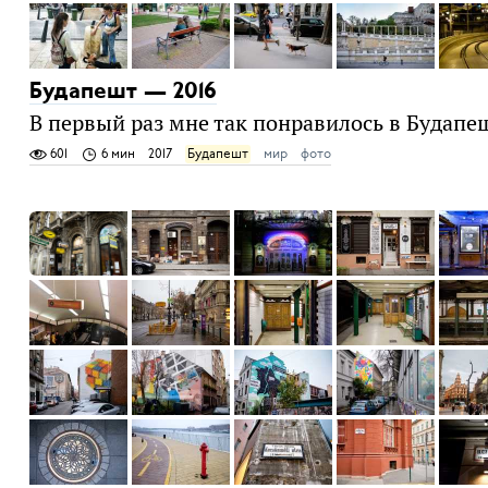
Будапешт — 2016
В первый раз мне так понравилось в Будапеш
601
6 мин
2017
Будапешт
мир
фото