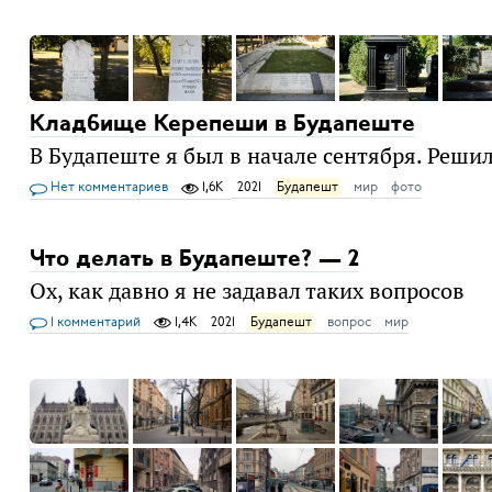
Кладбище Керепеши в Будапеште
В Будапеште я был в начале сентября. Решил 
Нет комментариев
1,6K
2021
Будапешт
мир
фото
Что делать в Будапеште? — 2
Ох, как давно я не задавал таких вопросов
1 комментарий
1,4K
2021
Будапешт
вопрос
мир