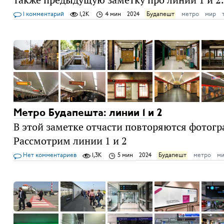
1 комментарий
1,2K
4 мин
2024
Будапешт
метро
мир
Метро Будапешта: линии 1 и 2
В этой заметке отчасти повторяются фотогр
Рассмотрим линии 1 и 2
Нет комментариев
1,3K
5 мин
2024
Будапешт
метро
м