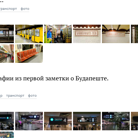
транспорт
фото
афии из первой заметки о Будапеште.
ир
транспорт
фото