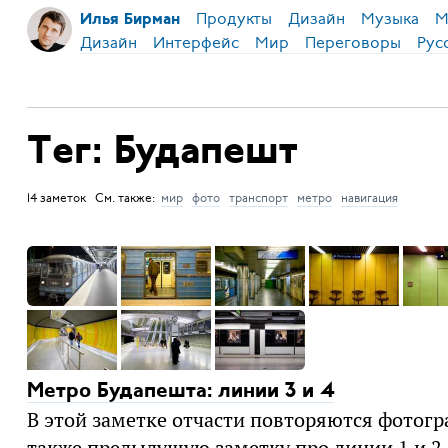
Продукты
Дизайн
Музыка
М
Илья Бирман
Дизайн
Интерфейс
Мир
Переговоры
Рус
Тег: Будапешт
14 заметок См. также:
мир
фото
транспорт
метро
навигация
Метро Будапешта: линии 3 и 4
В этой заметке отчасти повторяются фотогр
также предыдущую заметку про линии 1 и 2.