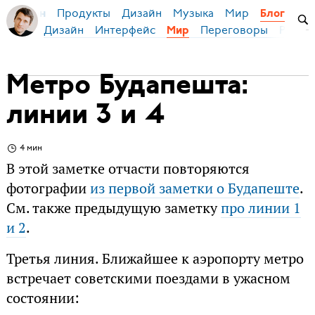
Продукты
Дизайн
Музыка
Мир
я Бирман
Блог
Дизайн
Интерфейс
Переговоры
Русски
Мир
Метро Будапешта:
линии 3 и 4
4 мин
В этой заметке отчасти повторяются
фотографии
из первой заметки о Будапеште
.
См. также предыдущую заметку
про линии 1
и 2
.
Третья линия. Ближайшее к аэропорту метро
встречает советскими поездами в ужасном
состоянии: