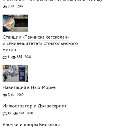
2,7K
2017
Станции «Текниска хёгсколан»
и «Унивешитетет» стокгольмского
метро
1
885
2018
Навигация в Нью-Йорке
3,4K
2019
Иллюстратор и Джаваскрипт
14
578
2010
Улочки и дворы Вильнюса