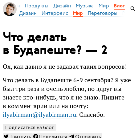
Продукты
Дизайн
Музыка
Мир
я Бирман
Блог
Дизайн
Интерфейс
Переговоры
Русски
Мир
Что делать
в Будапеште? — 2
Ох, как давно я не задавал таких вопросов!
Что делать в Будапеште 6-9 сентября? Я уже
был три раза и очень люблю, но вдруг вы
знаете кто-нибудь, что я не знаю. Пишите
в комментарии или на почту:
ilyabirman@ilyabirman.ru
. Спасибо.
Подписаться на блог
Твитнуть
Поделиться
Отправить