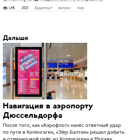
1,4K
2021
Будапешт
вопрос
мир
Дальше
Навигация в аэропорту
Дюссельдорфа
После того, как «Аэрофлот» нанёс ответный удар
по пути в Копенгаген, «Эйр-Балтик» решил добить
и отменил мой рейс из Копенгагена в Москву