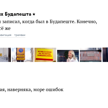
ях Будапешта
 записал, когда был в Будапеште. Конечно,
сё же
авигация
трамваи
ая, наверняка, море ошибок