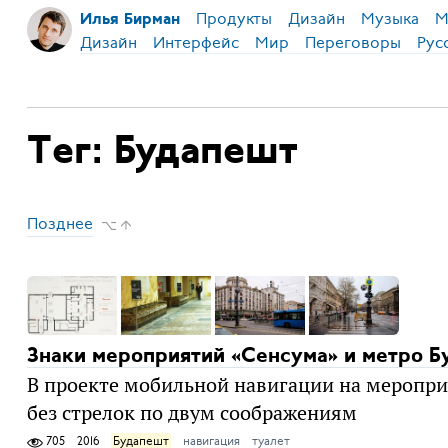
Продукты
Дизайн
Музыка
М
Илья Бирман
Дизайн
Интерфейс
Мир
Переговоры
Рус
Тег: Будапешт
Позднее
⌥ ↑
Знаки мероприятий «Сенсума» и метро Б
В проекте мобильной навигации на меропри
без стрелок по двум соображениям
705
2016
Будапешт
навигация
туалет