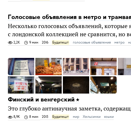
Голосовые объявления в метро и трамва
Несколько голосовых объявлений, которые я
с лондонской коллекцией не сравнится, но в
2,2K
9 мин
2016
Будапешт
голосовые объявления
метро
н
Финский и венгерский
Это глубоко антинаучная заметка, содержащ
8,9K
8 мин
2015
Будапешт
мир
Хельсинки
языки