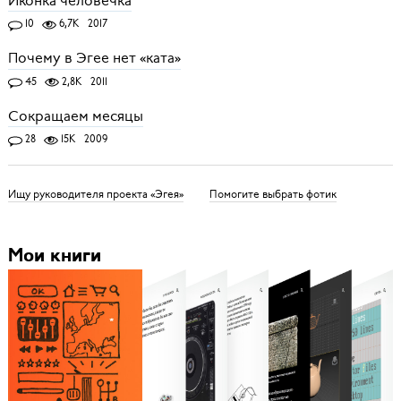
Иконка человечка
10
6,7K
2017
Почему в Эгее нет «ката»
45
2,8K
2011
Сокращаем месяцы
28
15K
2009
Ищу руководителя проекта «Эгея»
Помогите выбрать фотик
Мои книги