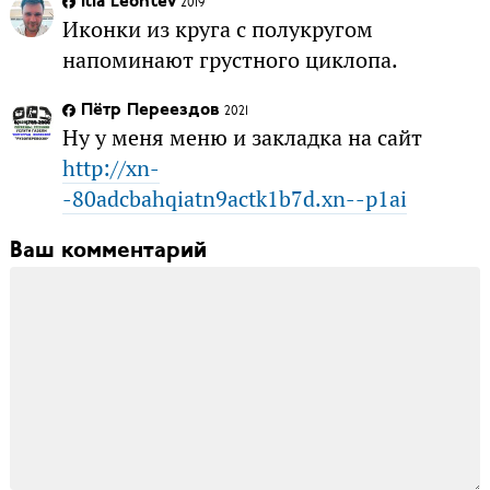
Ilia Leontev
2019
Иконки из круга с полукругом
напоминают грустного циклопа.
Пётр Переездов
2021
Ну у меня меню и закладка на сайт
http://xn-
-80adcbahqiatn9actk1b7d.xn--p1ai
Ваш комментарий