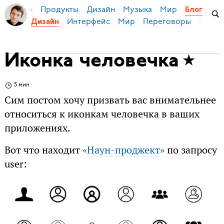
Продукты
Дизайн
Музыка
Мир
я Бирман
Блог
Интерфейс
Мир
Переговоры
Русск
Дизайн
Иконка человечка
5 мин
Сим постом хочу призвать вас внимательнее
относиться к иконкам человечка в ваших
приложениях.
Вот что находит
«
Наун-проджект
»
по запросу
user: