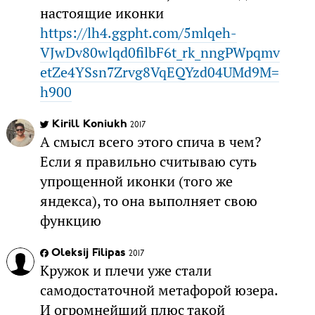
настоящие иконки
https://lh4.ggpht.com/5mlqeh-
VJwDv80wlqd0filbF6t_rk_nngPWpqmv
etZe4YSsn7Zrvg8VqEQYzd04UMd9M=
h900
Kirill Koniukh
2017
А смысл всего этого спича в чем?
Если я правильно считываю суть
упрощенной иконки (того же
яндекса), то она выполняет свою
функцию
Oleksij Filipas
2017
Кружок и плечи уже стали
самодостаточной метафорой юзера.
И огромнейший плюс такой