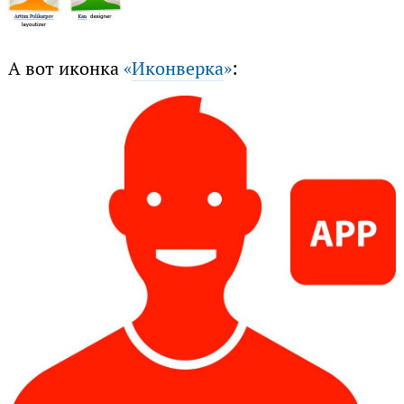
А вот иконка
«
Иконверка
»
: